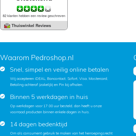
82 klanten hebben een review geschreven
Thuiswinkel Reviews
Waarom Pedroshop.nl
Snel, simpel en veilig online betalen
Wij accepteren iDEAL, Bancontact, Sofort, Visa, Mastercard,
Betaling achteraf (zakelijk) en Pin bij afhalen.
Binnen 5 werkdagen in huis
Op werkdagen voor 17.00 uur besteld, dan heeft u onze
voorraad producten binnen enkele dagen in huis.
14 dagen bedenktijd
Om als consument gebruik te maken van het herroepingsrecht