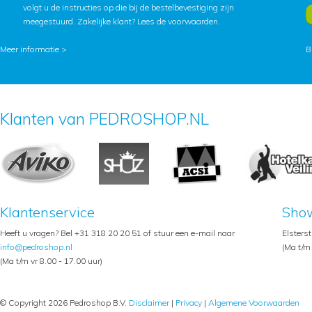
volgt u de instructies op die bij de bestelbevestiging zijn
meegestuurd. Zakelijke klant?
Lees de voorwaarden
.
Meer informatie >
B
Klanten van PEDROSHOP.NL
Klantenservice
Sho
Heeft u vragen? Bel +31 318 20 20 51 of stuur een e-mail naar
Elsters
info@pedroshop.nl
(Ma t/m 
(Ma t/m vr 8.00 - 17.00 uur)
© Copyright 2026 Pedroshop B.V.
Disclaimer
|
Privacy
|
Algemene Voorwaarden