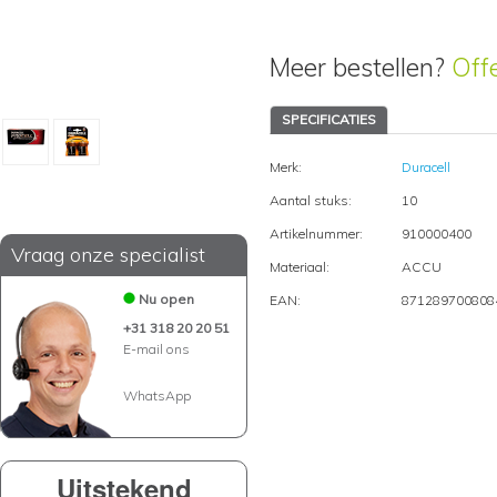
Meer bestellen?
Off
SPECIFICATIES
Merk:
Duracell
Aantal stuks:
10
Artikelnummer:
910000400
Vraag onze specialist
Materiaal:
ACCU
Nu open
EAN:
871289700808
+31 318 20 20 51
E-mail ons
WhatsApp
Uitstekend