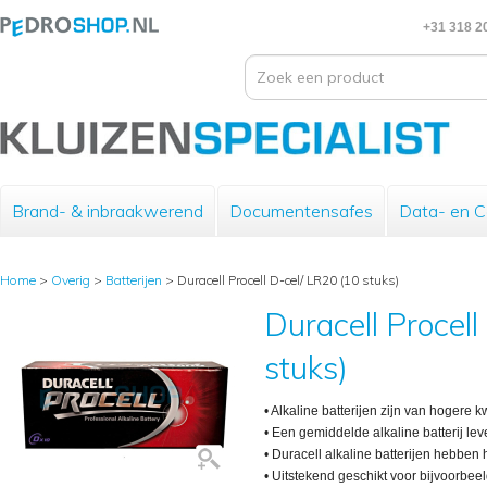
+31 318 2
Brand- & inbraakwerend
Documentensafes
Data- en 
Home
>
Overig
>
Batterijen
>
Duracell Procell D-cel/ LR20 (10 stuks)
Duracell Procell
stuks)
• Alkaline batterijen zijn van hogere kw
• Een gemiddelde alkaline batterij lev
• Duracell alkaline batterijen hebbe
• Uitstekend geschikt voor bijvoorbeel