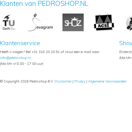
Klanten van PEDROSHOP.NL
Klantenservice
Sho
Heeft u vragen? Bel +31 318 20 20 51 of stuur een e-mail naar
Elsters
info@pedroshop.nl
(Ma t/m 
(Ma t/m vr 8.00 - 17.00 uur)
© Copyright 2026 Pedroshop B.V.
Disclaimer
|
Privacy
|
Algemene Voorwaarden