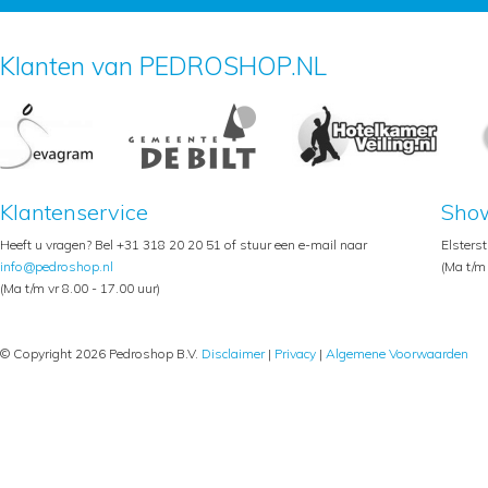
Klanten van PEDROSHOP.NL
Klantenservice
Sho
Heeft u vragen? Bel +31 318 20 20 51 of stuur een e-mail naar
Elsters
info@pedroshop.nl
(Ma t/m 
(Ma t/m vr 8.00 - 17.00 uur)
© Copyright 2026 Pedroshop B.V.
Disclaimer
|
Privacy
|
Algemene Voorwaarden