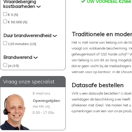
Waardeberging
UW VOORDEEL €2564
kostbaarheden
€ 0 (5)
€ 50.000 (5)
Traditionele en mode
Duur brandwerendheid
Het is met name van belang om de tr
120 minuten (10)
vraagt om voldoende bescherming. Hee
geheugenkaart of SSD harde schijf? V
Brandwerend
van belang is om dit zo lang mogelijk
Ja (10)
dat er geen vocht bij de mediadragers
wensen voor op kantoor, in de showr
Vraag onze specialist
Datasafe bestellen
E-mail ons
Wilt u een datasafe bestellen? U doet
werkdagen de beschikking over heeft. 
Openingstijden:
afrekenen met iDeal. We maken het u 
ma t/m vrij
opmerkingen over een van onze produc
8.00 - 17.00u