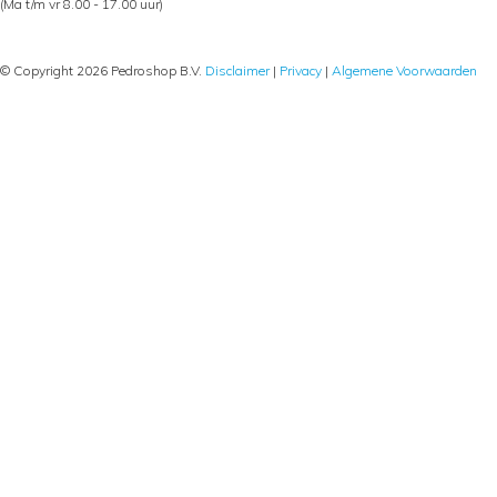
(Ma t/m vr 8.00 - 17.00 uur)
© Copyright 2026 Pedroshop B.V.
Disclaimer
|
Privacy
|
Algemene Voorwaarden