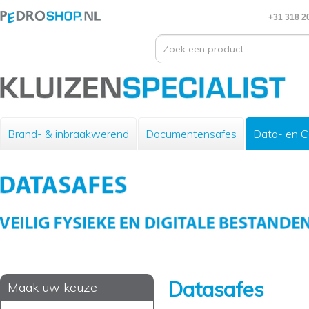
+31 318 2
Brand- & inbraakwerend
Documentensafes
Data- en 
Datasafes
Maak uw keuze