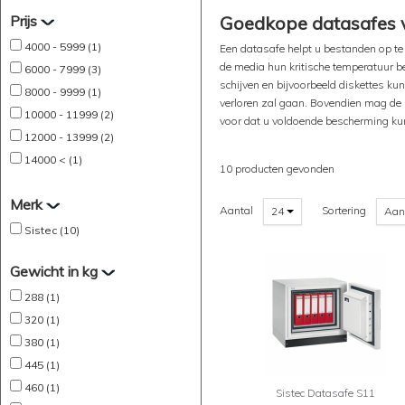
Prijs
Goedkope datasafes v
4000 - 5999 (1)
Een datasafe helpt u bestanden op te 
de media hun kritische temperatuur be
6000 - 7999 (3)
schijven en bijvoorbeeld diskettes k
8000 - 9999 (1)
verloren zal gaan. Bovendien mag de 
10000 - 11999 (2)
voor dat u voldoende bescherming kun
12000 - 13999 (2)
14000 < (1)
10 producten gevonden
Merk
Aantal
Sortering
24
Aan
Sistec (10)
Gewicht in kg
288 (1)
320 (1)
380 (1)
445 (1)
460 (1)
Sistec Datasafe S11