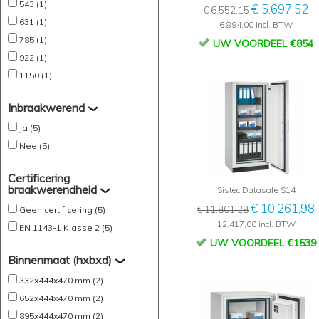
543 (1)
€ 5.697,52
€ 6.552,15
631 (1)
6.894,00 incl. BTW
785 (1)
UW VOORDEEL €854
922 (1)
1150 (1)
Inbraakwerend
Ja (5)
Nee (5)
Certificering
braakwerendheid
Sistec Datasafe S14
€ 10.261,98
€ 11.801,28
Geen certificering (5)
12.417,00 incl. BTW
EN 1143-1 Klasse 2 (5)
UW VOORDEEL €1539
Binnenmaat (hxbxd)
332x444x470 mm (2)
652x444x470 mm (2)
895x444x470 mm (2)