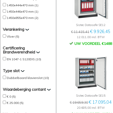
1450x444x470 mm (1)
1450x446x470 mm (1)
1450x855x470 mm (2)
Sistec Datasafe SE12
Verankering
€ 9.926,45
€ 11.415,41
Vloer (5)
12.011,00 incl. BTW
UW VOORDEEL €1488
Certificering
Brandwerendheid
EN 1047-1 S120DIS (10)
Type slot
Dubbelbaard klavierslot (10)
Waardeberging contant
Sistec Datasafe SE15
€ 0 (5)
€ 17.095,04
€ 19.659,30
€ 25.000 (5)
20.685,00 incl. BTW