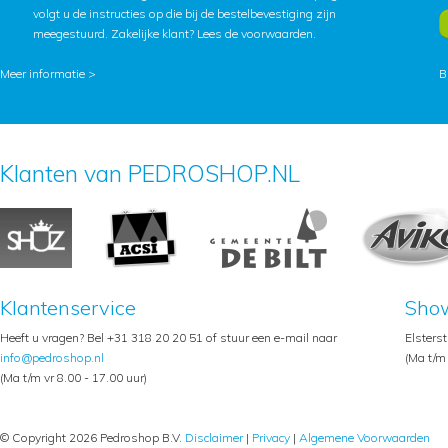
volgt u de instructies op die bij de bestelbevestiging zijn
meegestuurd. Zakelijke klant?
Lees de voorwaarden
.
Meer informatie >
B
Klanten van PEDROSHOP.NL
Klantenservice
Sho
Heeft u vragen? Bel +31 318 20 20 51 of stuur een e-mail naar
Elsters
info@pedroshop.nl
(Ma t/m 
(Ma t/m vr 8.00 - 17.00 uur)
© Copyright 2026 Pedroshop B.V.
Disclaimer
|
Privacy
|
Algemene Voorwaarden