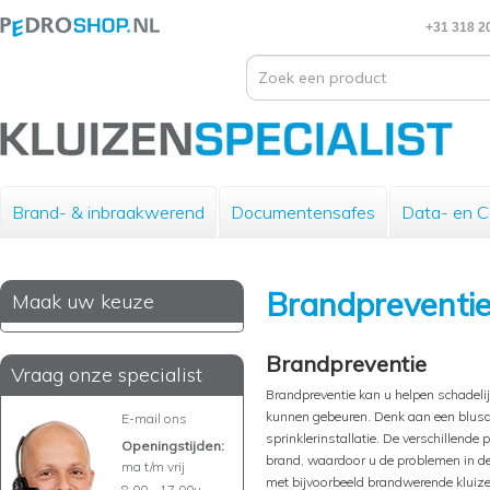
+31 318 2
Brand- & inbraakwerend
Documentensafes
Data- en 
Brandpreventi
Maak uw keuze
Brandpreventie
Vraag onze specialist
Brandpreventie kan u helpen schadelij
kunnen gebeuren. Denk aan een blusd
E-mail ons
sprinklerinstallatie. De verschillend
Openingstijden:
brand, waardoor u de problemen in de
ma t/m vrij
met bijvoorbeeld brandwerende kluize
8.00 - 17.00u