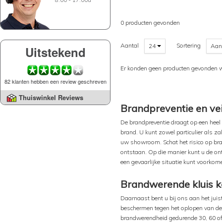
0 producten gevonden
Aantal
Sortering
24
Aan
Uitstekend
Er konden geen producten gevonden w
82 klanten hebben een review geschreven
Thuiswinkel Reviews
Brandpreventie en vei
De brandpreventie draagt op een heel 
brand. U kunt zowel particulier als za
uw showroom. Schat het risico op bra
ontstaan. Op die manier kunt u de on
een gevaarlijke situatie kunt voorkom
Brandwerende kluis 
Daarnaast bent u bij ons aan het ju
beschermen tegen het oplopen van de 
brandwerendheid gedurende 30, 60 of 