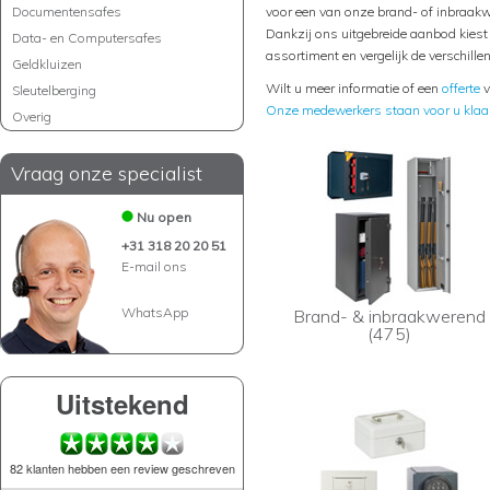
Documentensafes
voor een van onze brand- of inbraakw
Dankzij ons uitgebreide aanbod kiest u
Data- en Computersafes
assortiment en vergelijk de verschill
Geldkluizen
Wilt u meer informatie of een
offerte
v
Sleutelberging
Onze medewerkers staan voor u klaa
Overig
Vraag onze specialist
Nu open
+31 318 20 20 51
E-mail ons
WhatsApp
Brand- & inbraakwerend
(475)
Uitstekend
82 klanten hebben een review geschreven