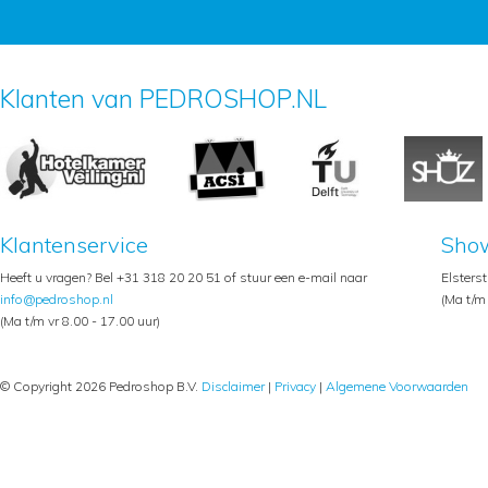
Klanten van PEDROSHOP.NL
Klantenservice
Sho
Heeft u vragen? Bel +31 318 20 20 51 of stuur een e-mail naar
Elsters
info@pedroshop.nl
(Ma t/m 
(Ma t/m vr 8.00 - 17.00 uur)
© Copyright 2026 Pedroshop B.V.
Disclaimer
|
Privacy
|
Algemene Voorwaarden