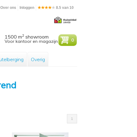
Over ons
Inloggen
8.5 van 10
2
1500 m
showroom
0
Voor kantoor en magazijn
utelberging
Overig
rend
1