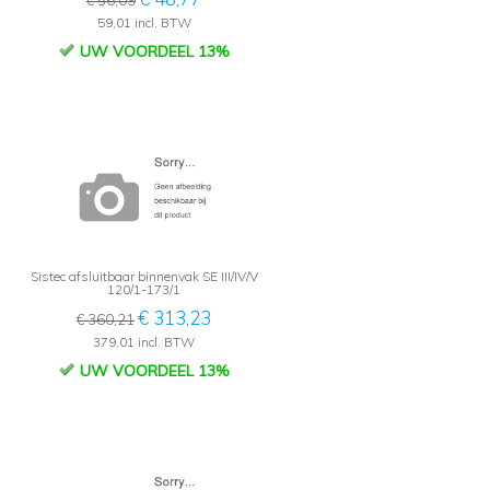
€ 56,09
59,01 incl. BTW
UW VOORDEEL 13%
Sistec afsluitbaar binnenvak SE III/IV/V
120/1-173/1
€ 313,23
€ 360,21
379,01 incl. BTW
UW VOORDEEL 13%