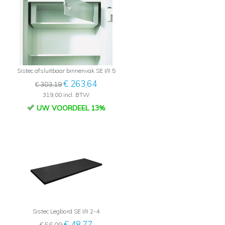
Sistec afsluitbaar binnenvak SE I/II 5
€ 263,64
€ 303,19
319,00 incl. BTW
UW VOORDEEL 13%
Sistec Legbord SE I/II 2-4
€ 48,77