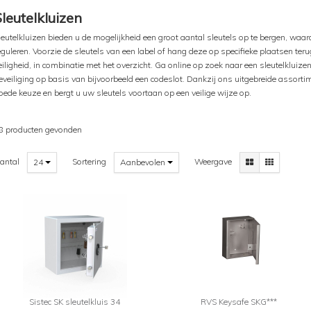
Sleutelkluizen
leutelkluizen bieden u de mogelijkheid een groot aantal sleutels op te bergen, waar
eguleren. Voorzie de sleutels van een label of hang deze op specifieke plaatsen teru
eiligheid, in combinatie met het overzicht. Ga online op zoek naar een sleutelkluizen
eveiliging op basis van bijvoorbeeld een codeslot. Dankzij ons uitgebreide assort
oede keuze en bergt u uw sleutels voortaan op een veilige wijze op.
8 producten gevonden
antal
Sortering
Weergave
24
Aanbevolen
Sistec SK sleutelkluis 34
RVS Keysafe SKG***