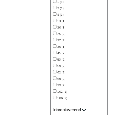
1 (3)
2 (1)
8 (1)
13 (1)
20 (1)
25 (2)
27 (2)
30 (1)
45 (2)
53 (2)
59 (2)
62 (2)
69 (2)
99 (2)
102 (1)
106 (2)
Inbraakwerend