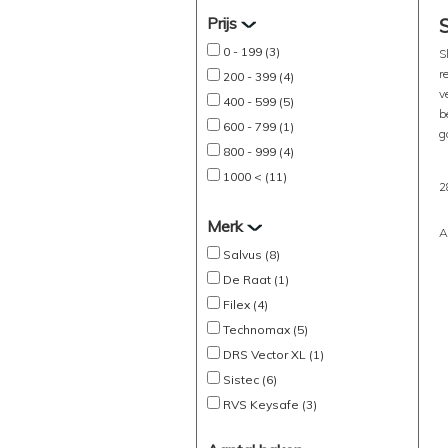
Prijs
0 - 199 (3)
S
r
200 - 399 (4)
v
400 - 599 (5)
b
600 - 799 (1)
g
800 - 999 (4)
1000 < (11)
2
Merk
A
Salvus (8)
De Raat (1)
Filex (4)
Technomax (5)
DRS Vector XL (1)
Sistec (6)
RVS Keysafe (3)