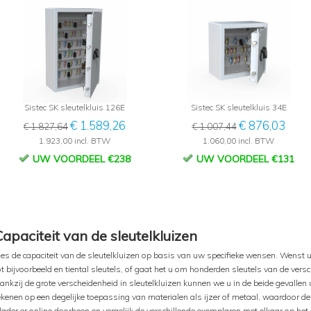
Sistec SK sleutelkluis 126E
Sistec SK sleutelkluis 34E
€ 1.589,26
€ 876,03
€ 1.827,64
€ 1.007,44
1.923,00 incl. BTW
1.060,00 incl. BTW
UW VOORDEEL €238
UW VOORDEEL €131
Capaciteit van de sleutelkluizen
ies de capaciteit van de sleutelkluizen op basis van uw specifieke wensen. Wenst u
ot bijvoorbeeld en tiental sleutels, of gaat het u om honderden sleutels van de ver
ankzij de grote verscheidenheid in sleutelkluizen kunnen we u in de beide gevallen u
ekenen op een degelijke toepassing van materialen als ijzer of metaal, waardoor de 
lader er online doorheen en vergelijk de verschillende exemplaren met elkaar op het g