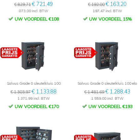
€ 721,49
€ 163,20
€ 829,71
€ 192,00
873,00 incl. BTW
197,47 incl. BTW
UW VOORDEEL €108
UW VOORDEEL 15%
Salvus Grade 0 sleutelkluis 100
Salvus Grade 0 sleutelkluis 100 elo
€ 1.133,88
€ 1.288,43
€ 1.303,97
€ 1.481,69
1.371,99 incl. BTW
1.559,00 incl. BTW
UW VOORDEEL €170
UW VOORDEEL €193