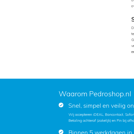
o
S
D
t
G
v
e
Waarom Pedroshop.nl
Snel, simpel en veilig o
Wij accepteren iDEAL, Bancontact, Sofort
Betaling achteraf (zakelijk) en Pin bij afh
Binnen 5 werkdagen in 