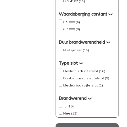
DIN 4102 (15)
Waardeberging contant
€ 5.000 (6)
€ 7.000 (9)
Duur brandwerendheid
Niet getest (15)
Type slot
Elektronisch cijferslot (16)
Dubbelbaard sleutelslot (9)
Mechanisch cijferslot (1)
Brandwerend
Ja (15)
Nee (13)