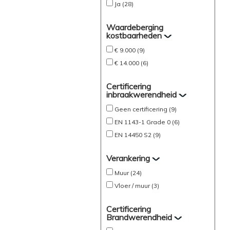
Ja (28)
Waardeberging
kostbaarheden
€ 9.000 (9)
€ 14.000 (6)
Certificering
inbraakwerendheid
Geen certificering (9)
EN 1143-1 Grade 0 (6)
EN 14450 S2 (9)
Verankering
Muur (24)
Vloer / muur (3)
Certificering
Brandwerendheid