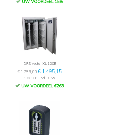
UW VOORDEEL 15%
DRS Vector XL 100E
€ 1.495,15
€ 1.759,00
1.809,13 incl. BTW
UW VOORDEEL €263