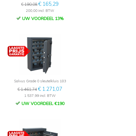
€ 165,29
€ 190,08
200,00 incl. BTW
UW VOORDEEL 13%
Salvus Grade 0 sleutelkluis 183
€ 1.271,07
€ 1.461,74
1.537,99 incl. BTW
UW VOORDEEL €190