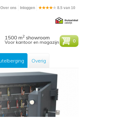
Over ons
Inloggen
8.5 van 10
2
1500 m
showroom
0
Voor kantoor en magazijn
utelberging
Overig