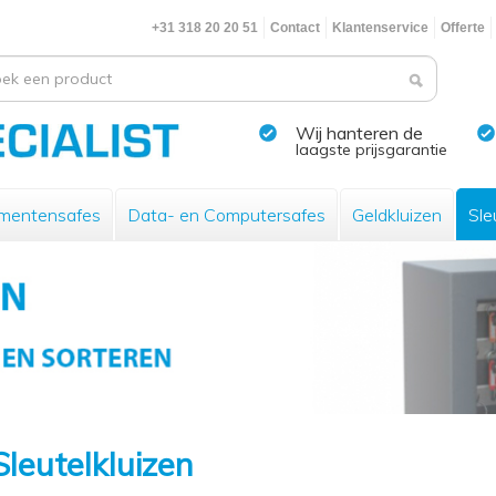
+31 318 20 20 51
Contact
Klantenservice
Offerte
Wij hanteren de
laagste prijsgarantie
mentensafes
Data- en Computersafes
Geldkluizen
Sle
Sleutelkluizen