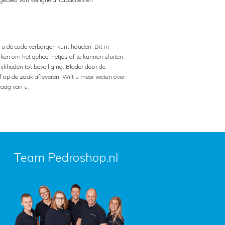
 u de code verborgen kunt houden. Dit in
iken om het geheel netjes af te kunnen sluiten.
jkheden tot beveiliging. Blader door de
f op de zaak afleveren. Wilt u meer weten over
raag van u.
Team Pedroshop.nl