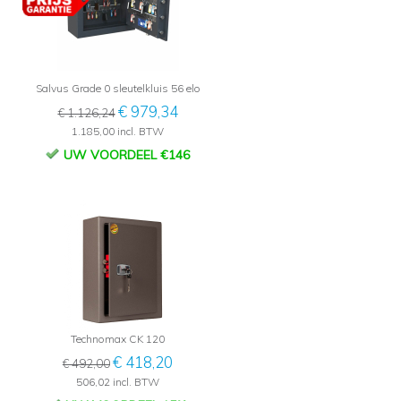
Salvus Grade 0 sleutelkluis 56 elo
€ 979,34
€ 1.126,24
1.185,00 incl. BTW
UW VOORDEEL €146
Technomax CK 120
€ 418,20
€ 492,00
506,02 incl. BTW