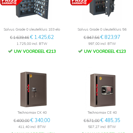
Salvus Grade 0 sleutelkluis 183 elo
Salvus Grade 0 sleutelkluis 56
€ 1.425,62
€ 823,97
€ 1.639,46
€ 947,56
1.725,00 incl. BTW
997,00 incl. BTW
UW VOORDEEL €213
UW VOORDEEL €123
Technomax CK 40
Technomax CE 40
€ 340,00
€ 485,35
€ 400,00
€ 571,00
411,40 incl. BTW
587,27 incl. BTW