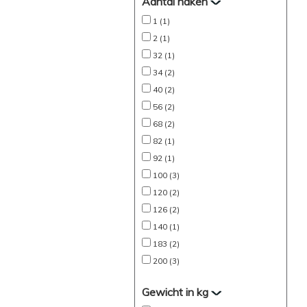
Aantal haken
1 (1)
2 (1)
32 (1)
34 (2)
40 (2)
56 (2)
68 (2)
82 (1)
92 (1)
100 (3)
120 (2)
126 (2)
140 (1)
183 (2)
200 (3)
Gewicht in kg