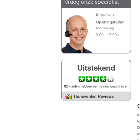
Vraag onze specialist
E-mail ons
Openingstijden:
ma t/m vrij
8.00 - 17.00u
Uitstekend
82 klanten hebben een review geschreven
Thuiswinkel Reviews
K
t
D
r
B