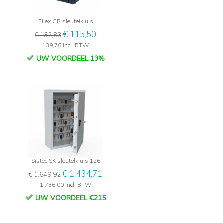
Filex CR sleutelkluis
€ 115,50
€ 132,83
139,76 incl. BTW
UW VOORDEEL 13%
Sistec SK sleutelkluis 126
€ 1.434,71
€ 1.649,92
1.736,00 incl. BTW
UW VOORDEEL €215