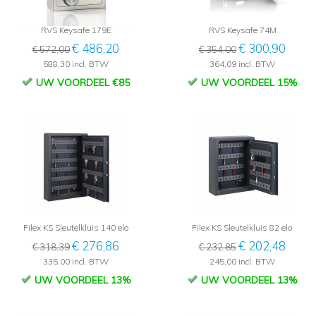
RVS Keysafe 179E
RVS Keysafe 74M
€ 486,20
€ 300,90
€ 572,00
€ 354,00
588,30 incl. BTW
364,09 incl. BTW
UW VOORDEEL €85
UW VOORDEEL 15%
Filex KS Sleutelkluis 140 elo
Filex KS Sleutelkluis 82 elo
€ 276,86
€ 202,48
€ 318,39
€ 232,85
335,00 incl. BTW
245,00 incl. BTW
UW VOORDEEL 13%
UW VOORDEEL 13%