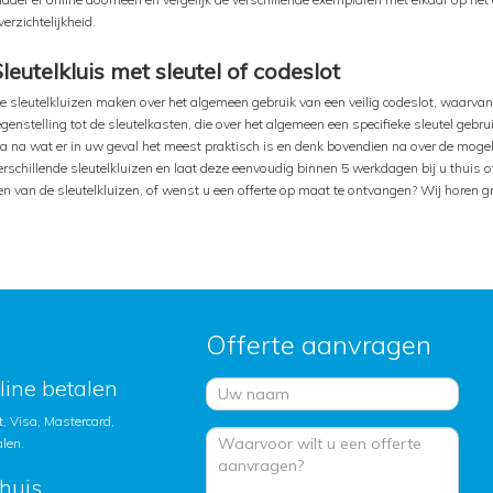
verzichtelijkheid.
leutelkluis met sleutel of codeslot
e sleutelkluizen maken over het algemeen gebruik van een veilig codeslot, waarvan
egenstelling tot de sleutelkasten, die over het algemeen een specifieke sleutel gebru
a na wat er in uw geval het meest praktisch is en denk bovendien na over de mogeli
erschillende sleutelkluizen en laat deze eenvoudig binnen 5 werkdagen bij u thuis o
en van de sleutelkluizen, of wenst u een offerte op maat te ontvangen? Wij horen g
Offerte aanvragen
nline betalen
, Visa, Mastercard,
alen.
huis