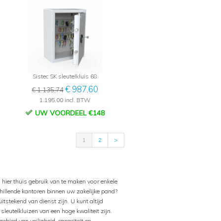
Sistec SK sleutelkluis 68
€ 987,60
€ 1.135,74
1.195,00 incl. BTW
UW VOORDEEL €148
1
2
>
 hier thuis gebruik van te maken voor enkele
schillende kantoren binnen uw zakelijke pand?
itstekend van dienst zijn. U kunt altijd
sleutelkluizen van een hoge kwaliteit zijn.
ebied van veiligheid, capaciteit en