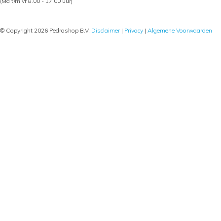
(Ma t/m vr 8.00 - 17.00 uur)
© Copyright 2026 Pedroshop B.V.
Disclaimer
|
Privacy
|
Algemene Voorwaarden