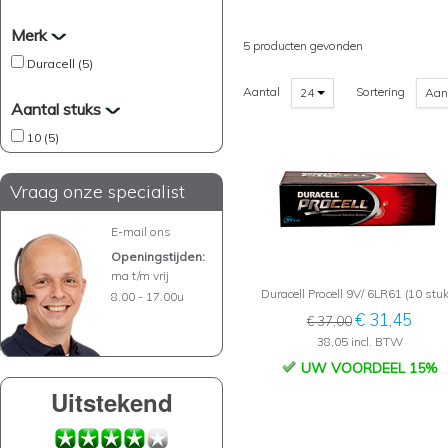
Merk
5 producten gevonden
Duracell (5)
Aantal
Sortering
24
Aan
Aantal stuks
10 (5)
Vraag onze specialist
E-mail ons
Openingstijden:
ma t/m vrij
Duracell Procell 9V/ 6LR61 (10 stuk
8.00 - 17.00u
€ 31,45
€ 37,00
38,05 incl. BTW
UW VOORDEEL 15%
Uitstekend