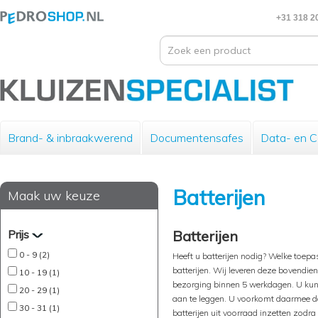
+31 318 2
Brand- & inbraakwerend
Documentensafes
Data- en 
Batterijen
Maak uw keuze
Prijs
Batterijen
0 - 9 (2)
Heeft u batterijen nodig? Welke toepa
batterijen. Wij leveren deze bovendien
10 - 19 (1)
bezorging binnen 5 werkdagen. U kunt 
20 - 29 (1)
aan te leggen. U voorkomt daarmee da
30 - 31 (1)
batterijen uit voorraad inzetten zodra