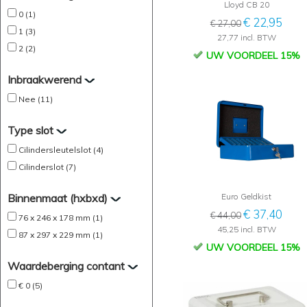
Lloyd CB 20
0 (1)
€ 22,95
€ 27,00
1 (3)
27,77 incl. BTW
2 (2)
UW VOORDEEL 15%
Inbraakwerend
Nee (11)
Type slot
Cilindersleutelslot (4)
Cilinderslot (7)
Binnenmaat (hxbxd)
Euro Geldkist
€ 37,40
€ 44,00
76 x 246 x 178 mm (1)
45,25 incl. BTW
87 x 297 x 229 mm (1)
UW VOORDEEL 15%
Waardeberging contant
€ 0 (5)