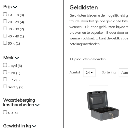
Prijs
Geldkisten
10 - 19 (3)
Geldkisten bieden u de mogelijkheid g
fraude, door het geïnde geld op te lat
20 - 29 (4)
wensen. U kunt de geldkisten bijvoorb
30 - 39 (2)
problemen te beperken. Blader door o
40 - 49 (1)
wensen voldoet. U kunt de geldkist ge
50 < (1)
betalingsmethoden.
Merk
11 producten gevonden
Lloyd (3)
Aantal
Sortering
24
Aan
Euro (1)
Filex (5)
Sentry (2)
Waardeberging
kostbaarheden
€ 0 (4)
Gewicht in kg