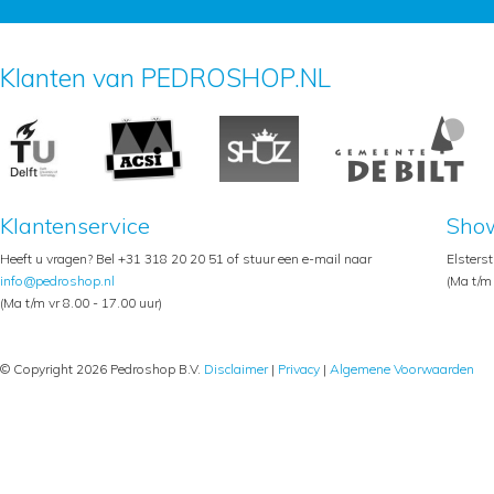
Klanten van PEDROSHOP.NL
Klantenservice
Sho
Heeft u vragen? Bel +31 318 20 20 51 of stuur een e-mail naar
Elsters
info@pedroshop.nl
(Ma t/m 
(Ma t/m vr 8.00 - 17.00 uur)
© Copyright 2026 Pedroshop B.V.
Disclaimer
|
Privacy
|
Algemene Voorwaarden