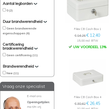
Aantal legborden
0 (2)
Duur brandwerendheid
Geen brandwerende
Filex CB Cash Box 1
eigenschappen (6)
€ 12,40
€ 14,26
15,00 incl. BTW
Certificering
UW VOORDEEL 13%
braakwerendheid
Geen certificering (11)
Brandwerendheid
Nee (11)
Vraag onze specialist
E-mail ons
Filex CB Cash Box 4
Openingstijden:
€ 26,45
€ 30,42
ma t/m vrij
32,00 incl. BTW