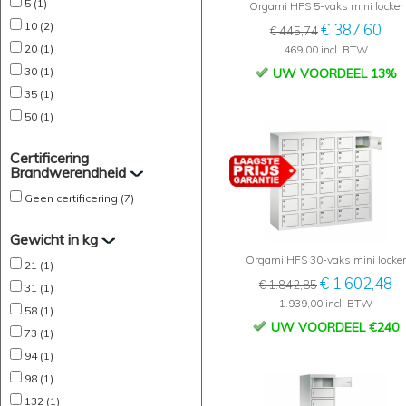
5 (1)
Orgami HFS 5-vaks mini locker
10 (2)
€ 387,60
€ 445,74
20 (1)
469,00 incl. BTW
30 (1)
UW VOORDEEL 13%
35 (1)
50 (1)
Certificering
Brandwerendheid
Geen certificering (7)
Gewicht in kg
Orgami HFS 30-vaks mini locker
21 (1)
€ 1.602,48
€ 1.842,85
31 (1)
1.939,00 incl. BTW
58 (1)
UW VOORDEEL €240
73 (1)
94 (1)
98 (1)
132 (1)