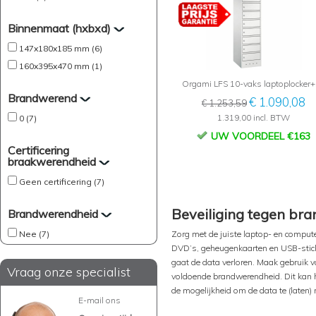
Binnenmaat (hxbxd)
147x180x185 mm (6)
160x395x470 mm (1)
Orgami LFS 10-vaks laptoplocker+
Brandwerend
€ 1.090,08
€ 1.253,59
1.319,00 incl. BTW
0 (7)
UW VOORDEEL €163
Certificering
braakwerendheid
Geen certificering (7)
Beveiliging tegen bra
Brandwerendheid
Nee (7)
Zorg met de juiste laptop- en comput
DVD’s, geheugenkaarten en USB-stick
gaat de data verloren. Maak gebruik v
Vraag onze specialist
voldoende brandwerendheid. Dit kan h
de mogelijkheid om de data te (laten) 
E-mail ons