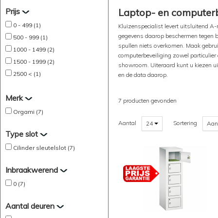
Prijs
Laptop- en computerb
0 - 499 (1)
Kluizenspecialist levert uitsluitend 
gegevens daarop beschermen tegen bij
500 - 999 (1)
spullen niets overkomen. Maak gebruik
1000 - 1499 (2)
computerbeveiliging zowel particulier 
1500 - 1999 (2)
showroom. Uiteraard kunt u kiezen uit
2500 < (1)
en de data daarop.
Merk
7 producten gevonden
Orgami (7)
Aantal
Sortering
24
Aan
Type slot
Cilinder sleutelslot (7)
Inbraakwerend
0 (7)
Aantal deuren