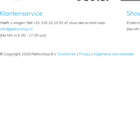
Klantenservice
Sho
Heeft u vragen? Bel +31 318 20 20 51 of stuur een e-mail naar
Elsters
info@pedroshop.nl
(Ma t/m 
(Ma t/m vr 8.00 - 17.00 uur)
© Copyright 2026 Pedroshop B.V.
Disclaimer
|
Privacy
|
Algemene Voorwaarden