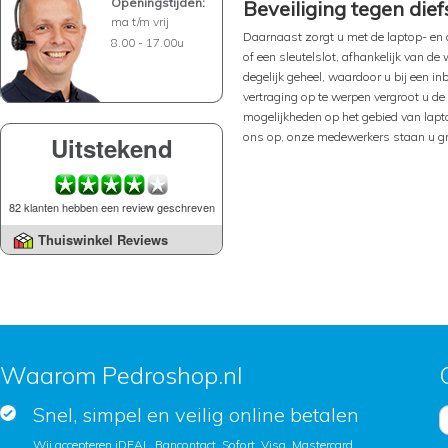
Openingstijden:
Beveiliging tegen dief
ma t/m vrij
Daarnaast zorgt u met de laptop- en c
8.00 - 17.00u
of een sleutelslot, afhankelijk van d
degelijk geheel, waardoor u bij een 
vertraging op te werpen vergroot u de
mogelijkheden op het gebied van lapto
ons op, onze medewerkers staan u gr
Uitstekend
82 klanten hebben een review geschreven
Thuiswinkel Reviews
Waarom Pedroshop.nl
Snel, simpel en veilig online betalen
Wij accepteren iDEAL, Bancontact, Sofort, Visa, Mastercard,