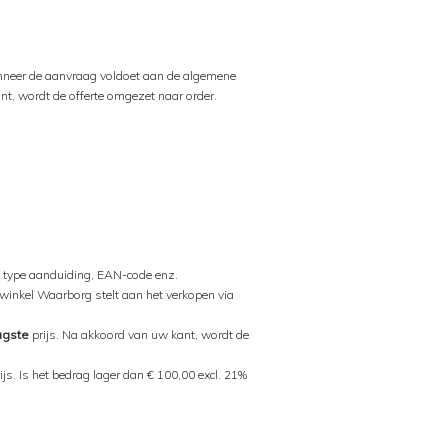
Wanneer de aanvraag voldoet aan de algemene
nt, wordt de offerte omgezet naar order.
l, type aanduiding, EAN-code enz.
winkel Waarborg stelt aan het verkopen via
agste
prijs. Na akkoord van uw kant, wordt de
s. Is het bedrag lager dan € 100,00 excl. 21%