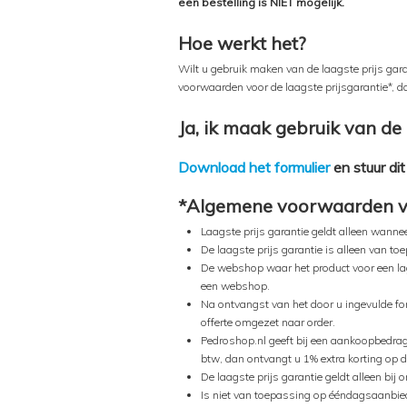
een bestelling is NIET mogelijk.
Hoe werkt het?
Wilt u gebruik maken van de laagste prijs gar
voorwaarden voor de laagste prijsgarantie*, d
Ja, ik maak gebruik van de 
Download het formulier
en stuur di
*Algemene voorwaarden voo
Laagste prijs garantie geldt alleen wanne
De laagste prijs garantie is alleen van t
De webshop waar het product voor een lag
een webshop.
Na ontvangst van het door u ingevulde for
offerte omgezet naar order.
Pedroshop.nl geeft bij een aankoopbedrag
btw, dan ontvangt u 1% extra korting op de
De laagste prijs garantie geldt alleen bij 
Is niet van toepassing op ééndagsaanbied