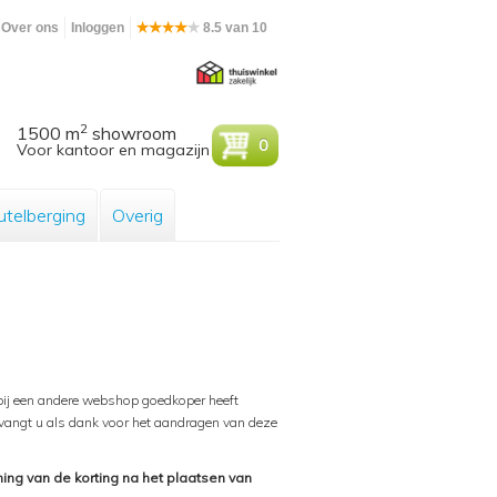
Over ons
Inloggen
8.5 van 10
2
1500 m
showroom
0
Voor kantoor en magazijn
utelberging
Overig
t bij een andere webshop goedkoper heeft
ntvangt u als dank voor het aandragen van deze
ing van de korting na het plaatsen van