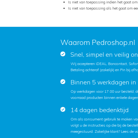
Is niet van toepassing indien het gaat om 
Is niet van toepassing als het gaat om ee
Waarom Pedroshop.nl
Snel, simpel en veilig o
Wij accepteren iDEAL, Bancontact, Sofort
Betaling achteraf (zakelijk) en Pin bij afh
Binnen 5 werkdagen in 
Op werkdagen voor 17.00 uur besteld, d
voorraad producten binnen enkele dagen 
14 dagen bedenktijd
Om als consument gebruik te maken van
volgt u de instructies op die bij de beste
meegestuurd. Zakelijke klant?
Lees de v