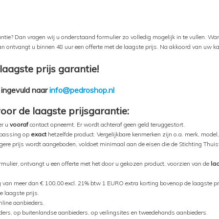
antie? Dan vragen wij u onderstaand formulier zo volledig mogelijk in te vullen. 
an ontvangt u binnen 48 uur een offerte met de laagste prijs. Na akkoord van uw ka
laagste prijs garantie!
t ingevuld naar
info@pedroshop.nl
r de laagste prijsgarantie:
er u
vooraf
contact opneemt. Er wordt achteraf geen geld teruggestort.
oepassing op
exact
hetzelfde product. Vergelijkbare kenmerken zijn o.a. merk, mode
ere prijs wordt aangeboden, voldoet minimaal aan de eisen die de Stichting Thuis
mulier, ontvangt u een offerte met het door u gekozen product, voorzien van de
la
 van meer dan € 100,00 excl. 21% btw 1 EURO extra korting bovenop de laagste prij
 laagste prijs.
online aanbieders.
ers, op buitenlandse aanbieders, op veilingsites en tweedehands aanbieders.