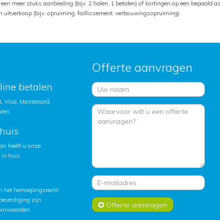
een meer stuks aanbieding (bijv. 2 halen, 1 betalen) of kortingen op een bepaald as
n uitverkoop (bijv. opruiming, faillissement, verbouwingsopruiming).
Offerte aanvragen
nline betalen
, Visa, Mastercard,
alen.
huis
an heeft u onze
in huis.
 het herroepingsrecht
lbevestiging zijn
Offerte aanvragen
oorwaarden
.