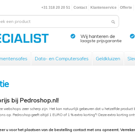
+31 318 20 20 51
Contact
Klantenservice
Offerte
Wij hanteren de
laagste prijsgarantie
mentensafes
Data- en Computersafes
Geldkluizen
Sle
tie
ijs bij Pedroshop.nl!
nze webshops zeer scherp zijn. Het kan natuurlijk gebeuren dat u hetzelfde produc
 ons op. Pedroshop geeft altijd 1 EURO of 1 % extra korting*! Deze extra korting o
eer u voor het plaatsen van de bestelling contact met ons opneemt. Verreken