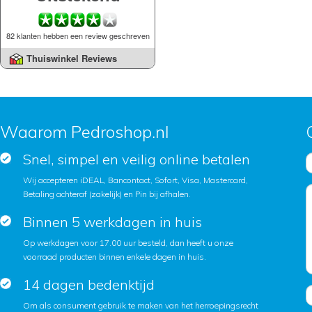
82 klanten hebben een review geschreven
Thuiswinkel Reviews
Waarom Pedroshop.nl
Snel, simpel en veilig online betalen
Wij accepteren iDEAL, Bancontact, Sofort, Visa, Mastercard,
Betaling achteraf (zakelijk) en Pin bij afhalen.
Binnen 5 werkdagen in huis
Op werkdagen voor 17.00 uur besteld, dan heeft u onze
voorraad producten binnen enkele dagen in huis.
14 dagen bedenktijd
Om als consument gebruik te maken van het herroepingsrecht