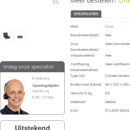
Meer bestellen?
Off
SPECIFICATIES
Merk:
Lloyd
Brandwerendheid:
Nee
Duur
Geen brandwer
brandwerendheid:
Inbraakwerend:
Nee
Certificering
Geen certificeri
Vraag onze specialist
braakwerendheid:
Type slot:
Cilindersleutels
E-mail ons
Buitenmaat (hxbxd):
90 x 200 x 16
Openingstijden:
ma t/m vrij
Gewicht in kg.:
0,8
8.00 - 17.00u
Materiaal:
Metaal
EAN:
871289736001
Uitstekend