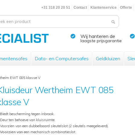
+31 318 20 20 51
Contact
Klantenservice
Offerte
Wij hanteren de
laagste prijsgarantie
mentensafes
Data- en Computersafes
Geldkluizen
Sle
rtheim EWT 085 klasse V
Kluisdeur Wertheim EWT 085
klasse V
Biedt bescherming tegen inbraak.
Deur ten behoeve van kluisruimte.
Voorzien van een dubbelbaard sleutelslot (2 sleutels meegeleverd).
 Voorzien van
een mechanisch combinatieslot.