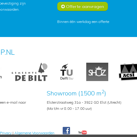
lbevestiging zijn
Offerte aanvragen
oorwaarden
.
Binnen één werkdag een offerte
P.NL
2
Showroom (1500 m
)
 een e-mail naar
Elsterstraatweg 31a - 3922 GD Elst (Utrecht)
(Ma t/m vr 8.00 - 17.00 uur)
Privacy
|
Algemene Voorwaarden
Pedroshop