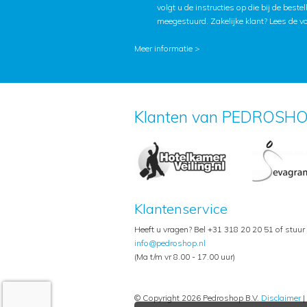
volgt u de instructies op die bij de beste
meegestuurd. Zakelijke klant?
Lees de v
Meer informatie >
Klanten van PEDROSHO
Klantenservice
Heeft u vragen? Bel +31 318 20 20 51 of stuur
info@pedroshop.nl
(Ma t/m vr 8.00 - 17.00 uur)
© Copyright 2026 Pedroshop B.V.
Disclaimer
|