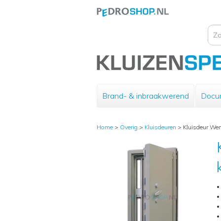
Brand- & inbraakwerend
Docu
Home
>
Overig
>
Kluisdeuren
>
Kluisdeur We
•
•
•
•