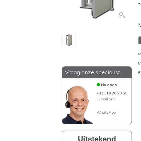
•
M
M
Vraag onze specialist
E
Nu open
+31 318 20 20 51
E-mail ons
WhatsApp
Uitstekend