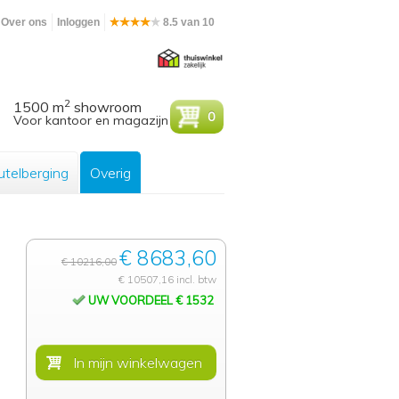
Over ons
Inloggen
8.5 van 10
2
1500 m
showroom
0
Voor kantoor en magazijn
utelberging
Overig
€ 8683,60
€ 10216,00
€ 10507,16 incl. btw
UW VOORDEEL € 1532