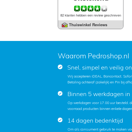
82 klanten hebben een review geschreven
Thuiswinkel Reviews
Waarom Pedroshop.nl
Snel, simpel en veilig o
Wij accepteren iDEAL, Bancontact, Sofort
Betaling achteraf (zakelijk) en Pin bij afh
Binnen 5 werkdagen in 
Op werkdagen voor 17.00 uur besteld, d
voorraad producten binnen enkele dagen 
14 dagen bedenktijd
Om als consument gebruik te maken van