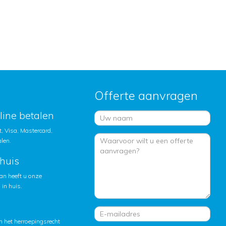
Offerte aanvragen
nline betalen
, Visa, Mastercard,
alen.
huis
an heeft u onze
in huis.
 het herroepingsrecht