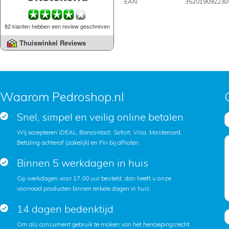
EAN:
352019092238
82 klanten hebben een review geschreven
Thuiswinkel Reviews
Waarom Pedroshop.nl
Snel, simpel en veilig online betalen
Wij accepteren iDEAL, Bancontact, Sofort, Visa, Mastercard,
Betaling achteraf (zakelijk) en Pin bij afhalen.
Binnen 5 werkdagen in huis
Op werkdagen voor 17.00 uur besteld, dan heeft u onze
voorraad producten binnen enkele dagen in huis.
14 dagen bedenktijd
Om als consument gebruik te maken van het herroepingsrecht