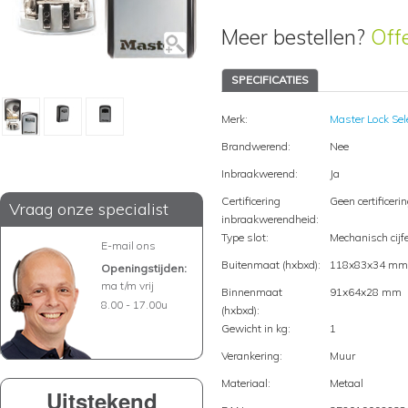
Meer bestellen?
Off
SPECIFICATIES
Merk:
Master Lock Sel
Brandwerend:
Nee
Inbraakwerend:
Ja
Certificering
Geen certificeri
Vraag onze specialist
inbraakwerendheid:
Type slot:
Mechanisch cijf
E-mail ons
Buitenmaat (hxbxd):
118x83x34 mm
Openingstijden:
ma t/m vrij
Binnenmaat
91x64x28 mm
8.00 - 17.00u
(hxbxd):
Gewicht in kg:
1
Verankering:
Muur
Materiaal:
Metaal
Uitstekend