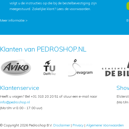
volgt u de instructies op die bij de bestelbevestiging zijn
meegestuurd. Zakelijke klant?
Lees de voorwaarden
.
Meer informatie >
B
Klanten van PEDROSHOP.NL
Klantenservice
Sho
Heeft u vragen? Bel +31 318 20 20 51 of stuur een e-mail naar
Elsters
info@pedroshop.nl
(Ma t/m 
(Ma t/m vr 8.00 - 17.00 uur)
© Copyright 2026 Pedroshop B.V.
Disclaimer
|
Privacy
|
Algemene Voorwaarden