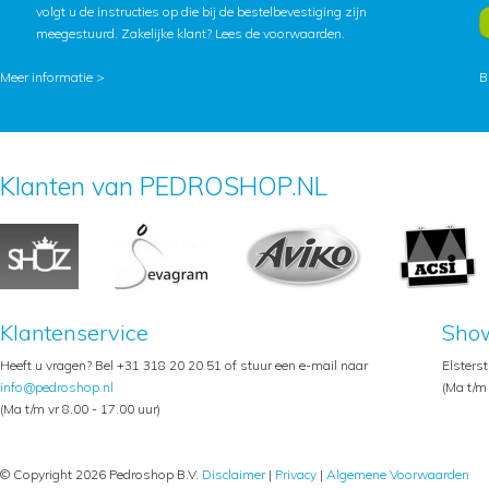
volgt u de instructies op die bij de bestelbevestiging zijn
meegestuurd. Zakelijke klant?
Lees de voorwaarden
.
Meer informatie >
B
Klanten van PEDROSHOP.NL
Klantenservice
Sho
Heeft u vragen? Bel +31 318 20 20 51 of stuur een e-mail naar
Elsters
info@pedroshop.nl
(Ma t/m 
(Ma t/m vr 8.00 - 17.00 uur)
© Copyright 2026 Pedroshop B.V.
Disclaimer
|
Privacy
|
Algemene Voorwaarden