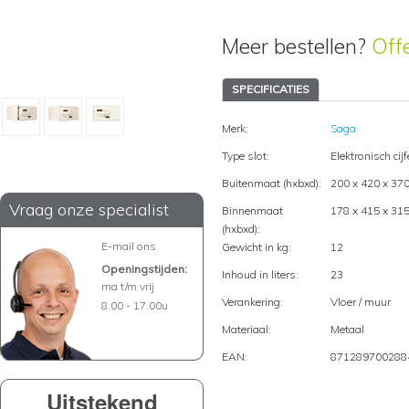
Meer bestellen?
Off
SPECIFICATIES
Merk:
Saga
Type slot:
Elektronisch cijf
Buitenmaat (hxbxd):
200 x 420 x 3
Vraag onze specialist
Binnenmaat
178 x 415 x 3
(hxbxd):
E-mail ons
Gewicht in kg:
12
Openingstijden:
Inhoud in liters:
23
ma t/m vrij
Verankering:
Vloer / muur
8.00 - 17.00u
Materiaal:
Metaal
EAN:
871289700288
Uitstekend