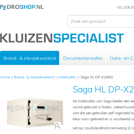
+31 318 2
Brand- & inbraakwerend
Documentensafes
Data- en 
Home
>
Brand- & inbraakwerend
>
Hotelsafes
>
Saga HL DP-X20MS
Saga HL DP-X
De hotelsafes van Saga bieden een e
vooral gebruikt in hotels, ziekenhuizen
slot dat per gebruiker zelf ingesteld
kleur ivoor geleverd en is voorbereid 
Let op: noodsleutelslot aanwezig (2 