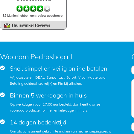
82 klanten hebben een review geschreven
Thuiswinkel Reviews
Waarom Pedroshop.nl
Snel, simpel en veilig online betalen
Wij accepteren iDEAL, Bancontact, Sofort, Visa, Mastercard,
Betaling achteraf (zakelijk) en Pin bij afhalen.
Binnen 5 werkdagen in huis
Op werkdagen voor 17.00 uur besteld, dan heeft u onze
voorraad producten binnen enkele dagen in huis.
14 dagen bedenktijd
Om als consument gebruik te maken van het herroepingsrecht