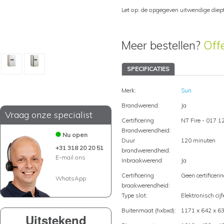
Let op: de opgegeven uitwendige diep
Meer bestellen?
Off
SPECIFICATIES
Merk:
Sun
Brandwerend:
Ja
Vraag onze specialist
Certificering
NT Fire - 017 1
Brandwerendheid:
Nu open
Duur
120 minuten
+31 318 20 20 51
brandwerendheid:
E-mail ons
Inbraakwerend:
Ja
Certificering
Geen certificeri
WhatsApp
braakwerendheid:
Type slot:
Elektronisch cijf
Buitenmaat (hxbxd):
1171 x 642 x 
Uitstekend