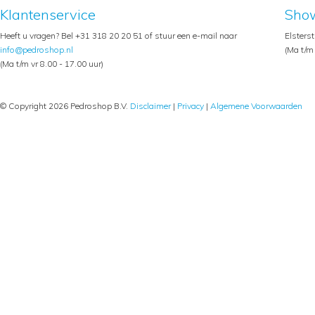
Klantenservice
Sho
Heeft u vragen? Bel +31 318 20 20 51 of stuur een e-mail naar
Elsters
info@pedroshop.nl
(Ma t/m 
(Ma t/m vr 8.00 - 17.00 uur)
© Copyright 2026 Pedroshop B.V.
Disclaimer
|
Privacy
|
Algemene Voorwaarden