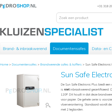
+31 318 2
Brand- & inbraakwerend
Documentensafes
Data- en 
Home
>
Documentensafes
>
Brandwerende safes & koffers
>
Sun Safe Electronic
Sun Safe Electr
De Sun Safe Electronic Plus biedt ee
is
niet
inbraakwerend gecertificeerd. 
120P. Dit houdt in dat deze brandwer
voor papier. De gehele serie is voorzi
vloerverankering. Standaard wordt dez
met 2 legborden.