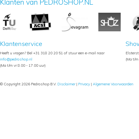
Klanten van PEDROSHOP.NL
Klantenservice
Sho
Heeft u vragen? Bel +31 318 20 20 51 of stuur een e-mail naar
Elsters
info@pedroshop.nl
(Ma t/m 
(Ma t/m vr 8.00 - 17.00 uur)
© Copyright 2026 Pedroshop B.V.
Disclaimer
|
Privacy
|
Algemene Voorwaarden