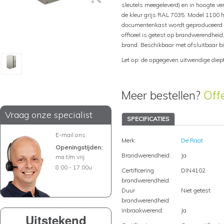
sleutels meegeleverd) en in hoogte ve
de kleur grijs RAL 7035. Model 1100 h
documentenkast wordt geproduceerd vo
officeel is getest op brandwerendheid
brand. Beschikbaar met afsluitbaar 
Let op: de opgegeven uitwendige diep
Meer bestellen?
Off
Vraag onze specialist
SPECIFICATIES
E-mail ons
Merk:
De Raat
Openingstijden:
Brandwerendheid:
Ja
ma t/m vrij
8.00 - 17.00u
Certificering
DIN4102
brandwerendheid:
Duur
Niet getest
brandwerendheid:
Inbraakwerend:
Ja
Uitstekend