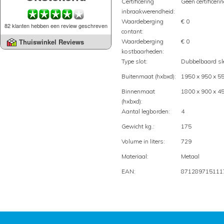
Certificering
Geen certificeri
inbraakwerendheid:
Waardeberging
€ 0
82 klanten hebben een review geschreven
contant:
Thuiswinkel Reviews
Waardeberging
€ 0
kostbaarheden:
Type slot:
Dubbelbaard sle
Buitenmaat (hxbxd):
1950 x 950 x 5
Binnenmaat
1800 x 900 x 4
(hxbxd):
Aantal legborden:
4
Gewicht kg.:
175
Volume in liters:
729
Materiaal:
Metaal
EAN:
871289715111