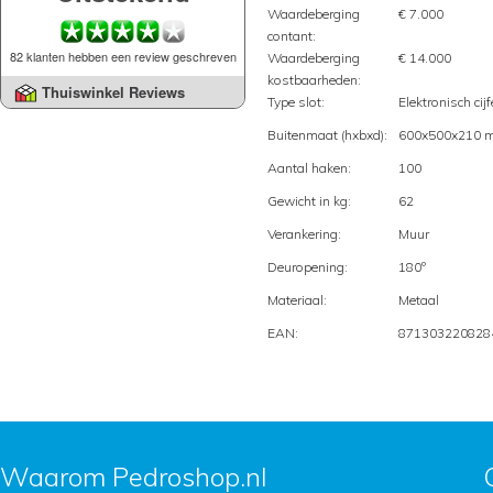
Waardeberging
€ 7.000
contant:
82 klanten hebben een review geschreven
Waardeberging
€ 14.000
kostbaarheden:
Thuiswinkel Reviews
Type slot:
Elektronisch cijf
Buitenmaat (hxbxd):
600x500x210 
Aantal haken:
100
Gewicht in kg:
62
Verankering:
Muur
Deuropening:
180º
Materiaal:
Metaal
EAN:
871303220828
Waarom Pedroshop.nl