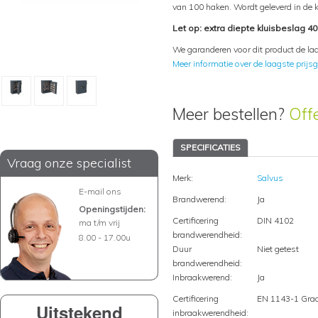
van 100 haken. Wordt geleverd in de k
Let op: extra diepte kluisbeslag 4
We garanderen voor dit product de laa
Meer informatie over de laagste prijsg
Meer bestellen?
Off
SPECIFICATIES
Vraag onze specialist
Merk:
Salvus
E-mail ons
Brandwerend:
Ja
Openingstijden:
Certificering
DIN 4102
ma t/m vrij
brandwerendheid:
8.00 - 17.00u
Duur
Niet getest
brandwerendheid:
Inbraakwerend:
Ja
Certificering
EN 1143-1 Gra
Uitstekend
inbraakwerendheid: