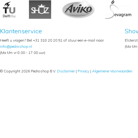
Klantenservice
Sho
Heeft u vragen? Bel +31 318 20 20 51 of stuur een e-mail naar
Elsters
info@pedroshop.nl
(Ma t/m 
(Ma t/m vr 8.00 - 17.00 uur)
© Copyright 2026 Pedroshop B.V.
Disclaimer
|
Privacy
|
Algemene Voorwaarden