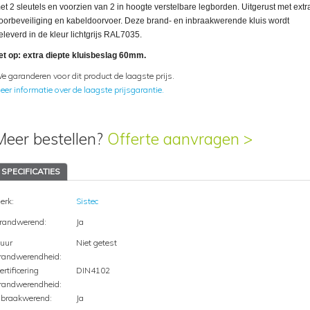
et 2 sleutels en voorzien van 2 in hoogte verstelbare legborden. Uitgerust met extr
oorbeveiliging en kabeldoorvoer. Deze brand- en inbraakwerende kluis wordt
eleverd in de kleur lichtgrijs RAL7035.
et op: extra diepte kluisbeslag 60mm.
e garanderen voor dit product de laagste prijs.
eer informatie over de laagste prijsgarantie.
Meer bestellen?
Offerte aanvragen >
SPECIFICATIES
erk:
Sistec
randwerend:
Ja
uur
Niet getest
randwerendheid:
ertificering
DIN4102
randwerendheid:
nbraakwerend:
Ja