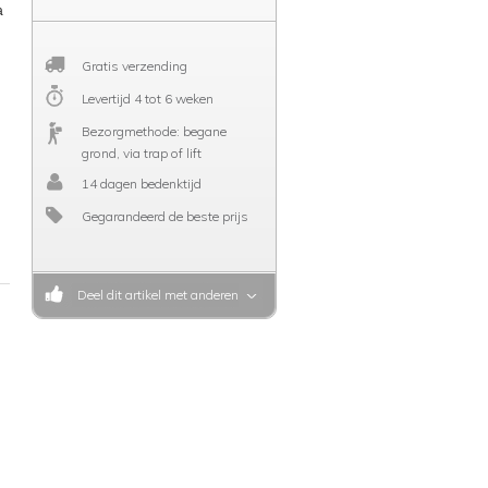
a
Gratis verzending
Levertijd 4 tot 6 weken
Bezorgmethode: begane
grond, via trap of lift
14 dagen bedenktijd
Gegarandeerd de beste prijs
Deel dit artikel met anderen