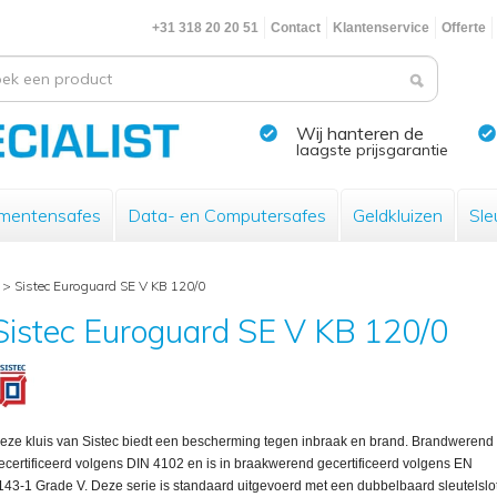
+31 318 20 20 51
Contact
Klantenservice
Offerte
Wij hanteren de
laagste prijsgarantie
mentensafes
Data- en Computersafes
Geldkluizen
Sle
>
Sistec Euroguard SE V KB 120/0
Sistec Euroguard SE V KB 120/0
eze kluis van Sistec biedt een bescherming tegen inbraak en brand. Brandwerend
ecertificeerd volgens DIN 4102 en is in braakwerend gecertificeerd volgens EN
143-1 Grade V. Deze serie is standaard uitgevoerd met een dubbelbaard sleutelslo