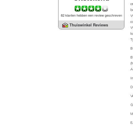
c
b
82 klanten hebben een review geschreven
W
c
Thuiswinkel Reviews
W
k
T
B
B
(
A
I
D
V
G
M
E