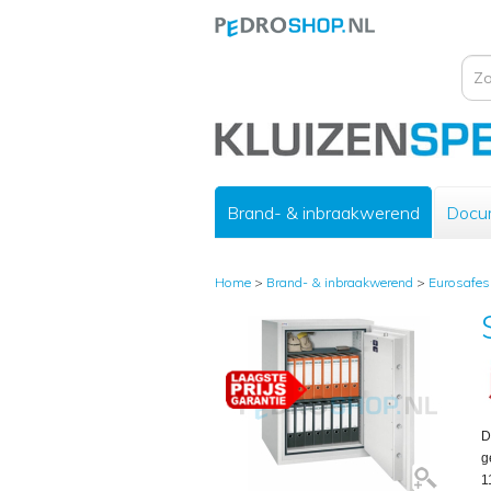
Brand- & inbraakwerend
Docu
Home
>
Brand- & inbraakwerend
>
Eurosafes
D
g
1