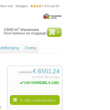
Over ons
Inloggen
8.5 van 10
2
1500 m
showroom
0
Voor kantoor en magazijn
utelberging
Overig
€ 8551,24
€ 9833,93
€ 10347,00 incl. btw
UW VOORDEEL € 1282
t