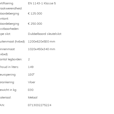
ertificering
EN 1143-1 Klasse 5
raakwerendheid:
aardeberging
€ 125.000
ontant:
aardeberging
€ 250.000
ostbaarheden:
ype slot:
Dubbelbaard sleutelslot
uitenmaat (hxbxd):
1200x620x580 mm
innenmaat
1020x450x340 mm
hxbxd):
antal legborden:
2
nhoud in liters:
149
europening:
180º
erankering:
Vloer
ewicht in kg:
830
ateriaal:
Metaal
AN:
8713032275224