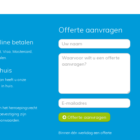
Offerte aanvragen
nline betalen
, Visa, Mastercard,
alen.
huis
an heeft u onze
in huis.
 het herroepingsrecht
lbevestiging zijn
Offerte aanvragen
oorwaarden
.
Binnen één werkdag een offerte