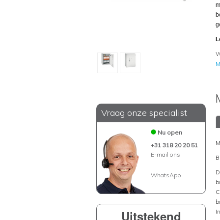
m
b
g
L
W
M
Vraag onze specialist
Nu open
M
+31 318 20 20 51
E-mail ons
B
D
WhatsApp
b
C
b
Uitstekend
I