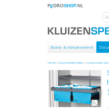
Brand- & inbraakwerend
Docu
Home
>
Documentensafes
>
Accessoires Do