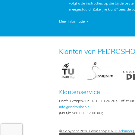
volgt u de instructies op die bij de beste
meegestuurd. Zakelijke klant?
Lees de v
Meer informatie >
Klanten van PEDROSHO
Klantenservice
Heeft u vragen? Bel +31 318 20 20 51 of stuur
info@pedroshop.nl
(Ma t/m vr 8.00 - 17.00 uur)
© Copyright 2026 Pedroshop B.V.
Disclaimer
|