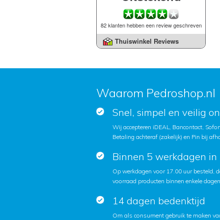
82 klanten hebben een review geschreven
Thuiswinkel Reviews
Waarom Pedroshop.nl
Snel, simpel en veilig o
Wij accepteren iDEAL, Bancontact, Sofort
Betaling achteraf (zakelijk) en Pin bij afh
Binnen 5 werkdagen in 
Op werkdagen voor 17.00 uur besteld, d
voorraad producten binnen enkele dagen 
14 dagen bedenktijd
Om als consument gebruik te maken van