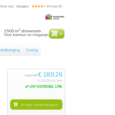
Over ons
Inloggen
8.5 van 10
2
1500 m
showroom
0
Voor kantoor en magazijn
utelberging
Overig
€ 189,26
€ 217,65
€ 229,00 incl. btw
UW VOORDEEL 13%