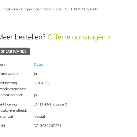
 Uittrekbaar hangmappenframe Sistec TSF 1007/1507/1907.
Meer bestellen?
Offerte aanvragen >
SPECIFICATIES
erk:
Sistec
randwerend:
Ja
ertificering
DIN 4102
randwerendheid:
nbraakwerend:
Ja
ertificering
EN 1143-1 Klasse 0
raakwerendheid:
ateriaal:
Metaal
AN:
8713032297271