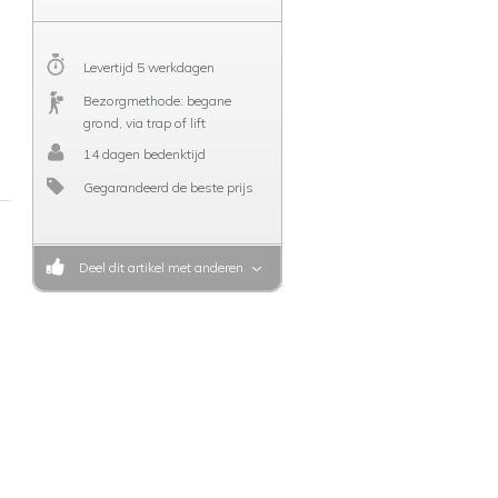
Levertijd 5 werkdagen
Bezorgmethode: begane
grond, via trap of lift
14 dagen bedenktijd
Gegarandeerd de beste prijs
Deel dit artikel met anderen