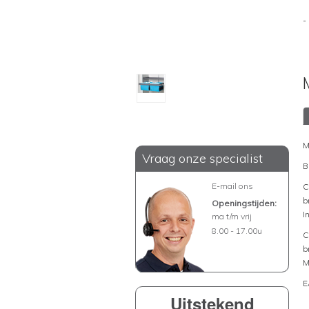
-
M
Vraag onze specialist
B
E-mail ons
C
b
Openingstijden:
I
ma t/m vrij
8.00 - 17.00u
C
b
M
E
Uitstekend