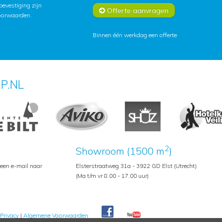
lbevestiging zijn
Offerte aanvragen
oorwaarden
.
Binnen één werkdag een offerte
P.NL
2
Showroom (1500 m
)
 een e-mail naar
Elsterstraatweg 31a - 3922 GD Elst (Utrecht)
(Ma t/m vr 8.00 - 17.00 uur)
Privacy
|
Algemene Voorwaarden
Pedroshop