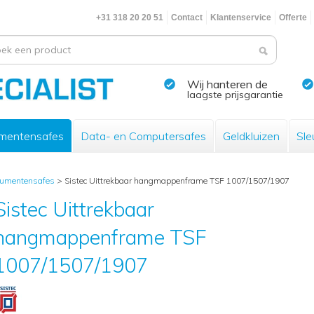
+31 318 20 20 51
Contact
Klantenservice
Offerte
Wij hanteren de
laagste prijsgarantie
mentensafes
Data- en Computersafes
Geldkluizen
Sle
cumentensafes
>
Sistec Uittrekbaar hangmappenframe TSF 1007/1507/1907
Sistec Uittrekbaar
hangmappenframe TSF
1007/1507/1907