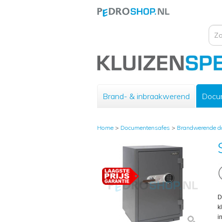
Brand- & inbraakwerend
Docu
Home
>
Documentensafes
>
Brandwerende d
D
k
i