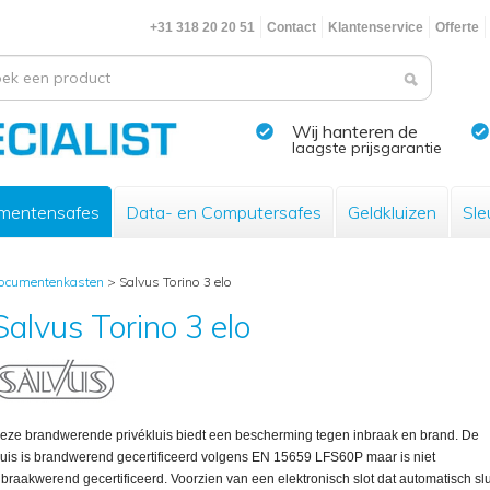
+31 318 20 20 51
Contact
Klantenservice
Offerte
Wij hanteren de
laagste prijsgarantie
mentensafes
Data- en Computersafes
Geldkluizen
Sle
ocumentenkasten
>
Salvus Torino 3 elo
Salvus Torino 3 elo
eze brandwerende privékluis biedt een bescherming tegen inbraak en brand. De
luis is brandwerend gecertificeerd volgens EN 15659 LFS60P maar is niet
nbraakwerend gecertificeerd. Voorzien van een elektronisch slot dat automatisch slu