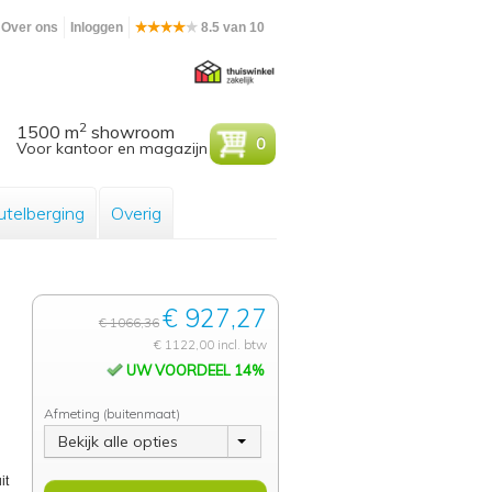
Over ons
Inloggen
8.5 van 10
2
1500 m
showroom
0
Voor kantoor en magazijn
utelberging
Overig
€ 927,27
€ 1066,36
€ 1122,00 incl. btw
UW VOORDEEL 14%
Afmeting (buitenmaat)
Bekijk alle opties
it