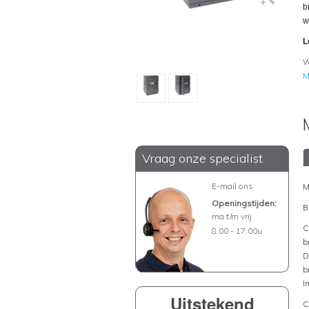
b
w
L
W
M
Vraag onze specialist
E-mail ons
M
Openingstijden:
B
ma t/m vrij
C
8.00 - 17.00u
b
D
b
I
Uitstekend
C