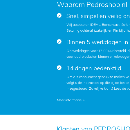
Waarom Pedroshop.nl
Snel, simpel en veilig o
Wij accepteren iDEAL, Bancontact, Sofort
Betaling achteraf (zakelijk) en Pin bij afh
Binnen 5 werkdagen in 
Op werkdagen voor 17.00 uur besteld, d
voorraad producten binnen enkele dagen 
14 dagen bedenktijd
Om als consument gebruik te maken van
volgt u de instructies op die bij de beste
meegestuurd. Zakelijke klant?
Lees de v
Meer informatie >
Klanten van PEDROSHO