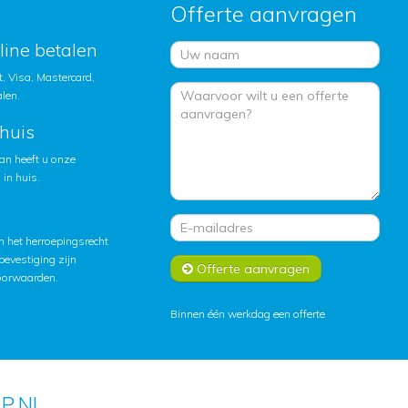
Offerte aanvragen
nline betalen
, Visa, Mastercard,
alen.
huis
an heeft u onze
in huis.
 het herroepingsrecht
lbevestiging zijn
Offerte aanvragen
oorwaarden
.
Binnen één werkdag een offerte
P.NL