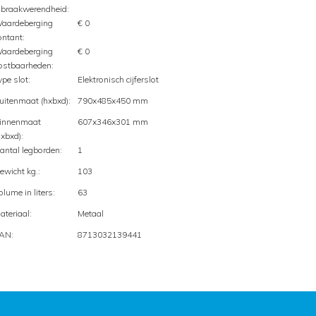
nbraakwerendheid:
aardeberging
€ 0
ontant:
aardeberging
€ 0
ostbaarheden:
ype slot:
Elektronisch cijferslot
uitenmaat (hxbxd):
790x485x450 mm
innenmaat
607x346x301 mm
hxbxd):
antal legborden:
1
ewicht kg.:
103
olume in liters:
63
ateriaal:
Metaal
AN:
8713032139441