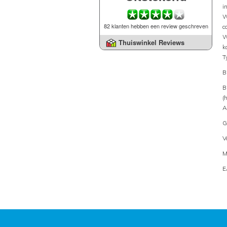
i
W
82 klanten hebben een review geschreven
c
W
Thuiswinkel Reviews
k
T
B
B
(
A
G
V
M
E