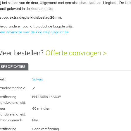
ij het sluiten van de deur. Uitgevoerd met een afsluitbare lade en 1 legbord. De klui
ordt geleverd in de kleur antraciet.
et op: extra diepte kluisbeslag 20mm.
e garanderen voor dit product de laagste prijs.
eer informatie over de laagste prijsgarantie.
Meer bestellen?
Offerte aanvragen >
SPECIFICATIES
erk:
Salvus
randwerendheid:
Ja
ertificering
EN 15659 LFS60P
randwerendheid:
uur
60 minuten
randwerendheid:
nbraakwerend:
Nee
ertificering
Geen certificering