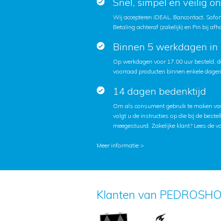
Snel, simpel en veilig o
Wij accepteren iDEAL, Bancontact, Sofort
Betaling achteraf (zakelijk) en Pin bij afh
Binnen 5 werkdagen in 
Op werkdagen voor 17.00 uur besteld, d
voorraad producten binnen enkele dagen 
14 dagen bedenktijd
Om als consument gebruik te maken van
volgt u de instructies op die bij de beste
meegestuurd. Zakelijke klant?
Lees de v
Meer informatie >
Klanten van PEDROSHO