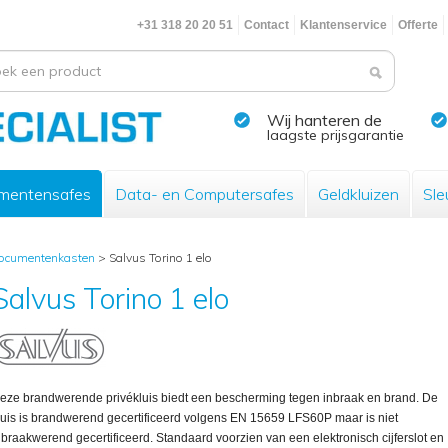
+31 318 20 20 51
Contact
Klantenservice
Offerte
Wij hanteren de
laagste prijsgarantie
mentensafes
Data- en Computersafes
Geldkluizen
Sle
ocumentenkasten
>
Salvus Torino 1 elo
Salvus Torino 1 elo
eze brandwerende privékluis biedt een bescherming tegen inbraak en brand. De
luis is brandwerend gecertificeerd volgens EN 15659 LFS60P maar is niet
nbraakwerend gecertificeerd. Standaard voorzien van een elektronisch cijferslot en