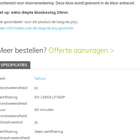
oorbereid voor vloerverankering. Deze kluis wordt geleverd in de kleur antraciet.
et op: extra diepte kluisbeslag 20mm.
e garanderen voor dit product de laagste prijs.
eer informatie over de laagste prijsgarantie.
Meer bestellen?
Offerte aanvragen >
SPECIFICATIES
erk:
Salvus
randwerendheid:
Ja
ertificering
EN 15659 LFS60P
randwerendheid:
uur
60 minuten
randwerendheid:
nbraakwerend:
Ja
ertificering
Geen certificering
nbraakwerendheid: