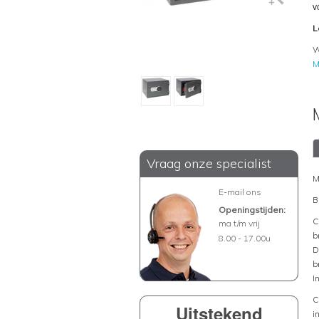
v
L
W
M
Vraag onze specialist
M
E-mail ons
B
Openingstijden:
C
ma t/m vrij
b
8.00 - 17.00u
D
b
I
C
Uitstekend
i