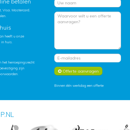
nline betalen
, Visa, Mastercard,
alen.
huis
an heeft u onze
in huis.
 het herroepingsrecht
lbevestiging zijn
Offerte aanvragen
oorwaarden
.
Binnen één werkdag een offerte
P.NL