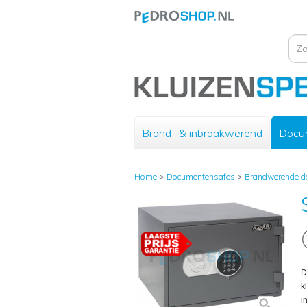
Brand- & inbraakwerend
Docu
Home
>
Documentensafes
>
Brandwerende d
D
k
i