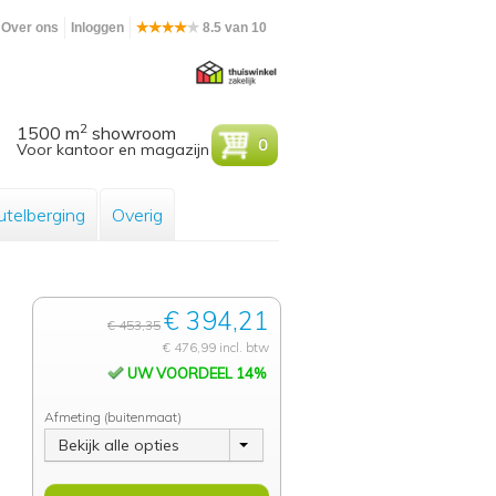
Over ons
Inloggen
8.5 van 10
2
1500 m
showroom
0
Voor kantoor en magazijn
utelberging
Overig
€ 394,21
€ 453,35
€ 476,99 incl. btw
UW VOORDEEL 14%
Afmeting (buitenmaat)
Bekijk alle opties