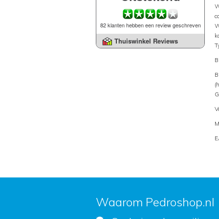
W
c
82 klanten hebben een review geschreven
W
k
Thuiswinkel Reviews
T
B
B
(
G
V
M
E
Waarom Pedroshop.nl