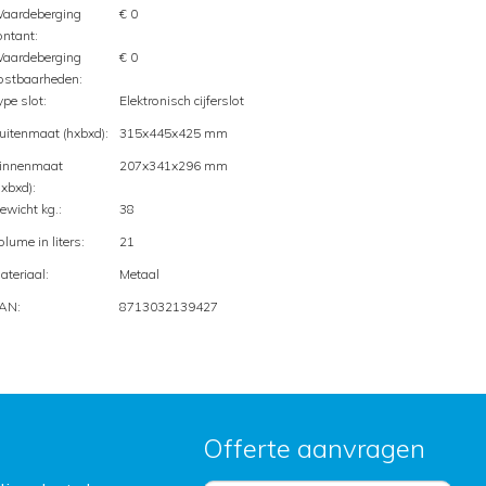
aardeberging
€ 0
ontant:
aardeberging
€ 0
ostbaarheden:
ype slot:
Elektronisch cijferslot
uitenmaat (hxbxd):
315x445x425 mm
innenmaat
207x341x296 mm
hxbxd):
ewicht kg.:
38
olume in liters:
21
ateriaal:
Metaal
AN:
8713032139427
Offerte aanvragen