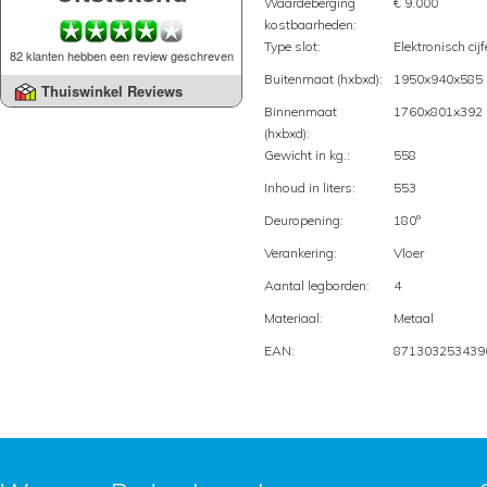
Waardeberging
€ 9.000
kostbaarheden:
Type slot:
Elektronisch cijf
82 klanten hebben een review geschreven
Buitenmaat (hxbxd):
1950x940x585
Thuiswinkel Reviews
Binnenmaat
1760x801x392
(hxbxd):
Gewicht in kg.:
558
Inhoud in liters:
553
Deuropening:
180º
Verankering:
Vloer
Aantal legborden:
4
Materiaal:
Metaal
EAN:
871303253439