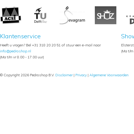
Klantenservice
Sho
Heeft u vragen? Bel +31 318 20 20 51 of stuur een e-mail naar
Elsters
info@pedroshop.nl
(Ma t/m 
(Ma t/m vr 8.00 - 17.00 uur)
© Copyright 2026 Pedroshop B.V.
Disclaimer
|
Privacy
|
Algemene Voorwaarden