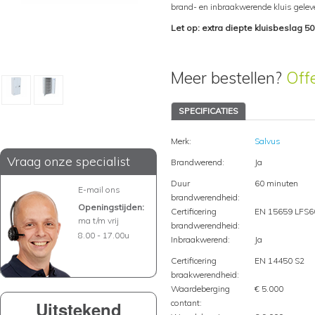
brand- en inbraakwerende kluis geleve
Let op: extra diepte kluisbeslag 5
Meer bestellen?
Off
SPECIFICATIES
Merk:
Salvus
Vraag onze specialist
Brandwerend:
Ja
Duur
60 minuten
E-mail ons
brandwerendheid:
Openingstijden:
Certificering
EN 15659 LFS6
ma t/m vrij
brandwerendheid:
8.00 - 17.00u
Inbraakwerend:
Ja
Certificering
EN 14450 S2
braakwerendheid:
Waardeberging
€ 5.000
Uitstekend
contant: