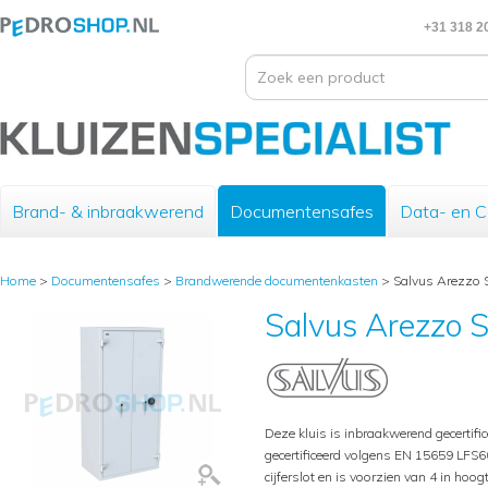
+31 318 2
Brand- & inbraakwerend
Documentensafes
Data- en 
Home
>
Documentensafes
>
Brandwerende documentenkasten
>
Salvus Arezzo S
Salvus Arezzo S
Deze kluis is inbraakwerend gecertif
gecertificeerd volgens EN 15659 LFS60
cijferslot en is voorzien van 4 in ho