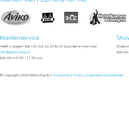
Klantenservice
Sho
Heeft u vragen? Bel +31 318 20 20 51 of stuur een e-mail naar
Elsters
info@pedroshop.nl
(Ma t/m 
(Ma t/m vr 8.00 - 17.00 uur)
© Copyright 2026 Pedroshop B.V.
Disclaimer
|
Privacy
|
Algemene Voorwaarden