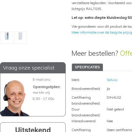
verstelbare legborden. Voorbereid voor
lichtgrijs RAL7035.
Let op: extra diepte kluisbeslag 5
We garanderen voor dit product de laa
Meer informatie over de laagste prijsg
Meer bestellen?
Off
Vraag onze specialist
SPECIFICATIES
E-mail ons
Merk:
Salvus
Openingstijden:
Brandwerendheid:
Ja
ma t/m vrij
Certificering
DIN4102
8.00 - 17.00u
brandwerendheid:
Duur
Niet getest
brandwerendheid:
Inbraakwerend:
Nee
Uitstekend
Certificering
Geen certificeri