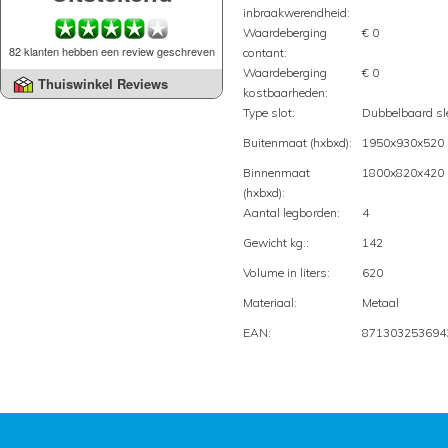
inbraakwerendheid:
Waardeberging
€ 0
82 klanten hebben een review geschreven
contant:
Waardeberging
€ 0
Thuiswinkel Reviews
kostbaarheden:
Type slot:
Dubbelbaard sle
Buitenmaat (hxbxd):
1950x930x520
Binnenmaat
1800x820x420
(hxbxd):
Aantal legborden:
4
Gewicht kg.:
142
Volume in liters:
620
Materiaal:
Metaal
EAN:
871303253694