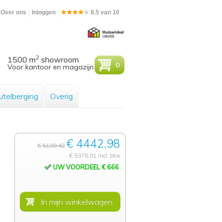
Over ons
Inloggen
8.5 van 10
2
1500 m
showroom
0
Voor kantoor en magazijn
utelberging
Overig
€ 4442,98
€ 5109,42
€ 5376,01 incl. btw
UW VOORDEEL € 666