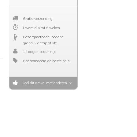
Gratis verzending
Levertijd 4 tot 6 weken
Bezorgmethode: begane
grond, via trap of lift
14 dagen bedenktijd
Gegarandeerd de beste prijs
Deel dit artikel met anderen