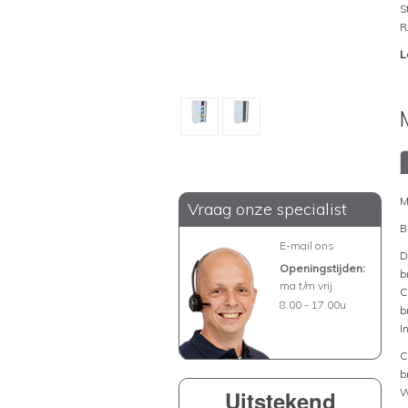
S
R
L
M
Vraag onze specialist
B
E-mail ons
D
Openingstijden:
b
ma t/m vrij
C
8.00 - 17.00u
b
I
C
b
Uitstekend
W