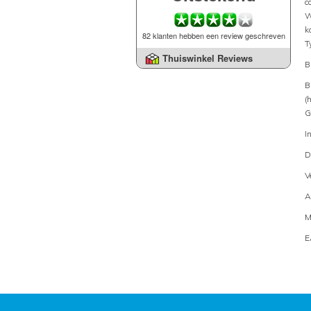
c
W
k
82 klanten hebben een review geschreven
T
Thuiswinkel Reviews
B
B
(
G
I
D
V
A
M
E