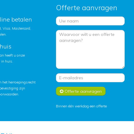
Offerte aanvragen
nline betalen
, Visa, Mastercard,
alen.
huis
an heeft u onze
in huis.
 het herroepingsrecht
lbevestiging zijn
Offerte aanvragen
oorwaarden
.
Binnen één werkdag een offerte