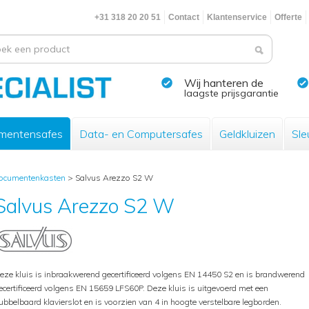
+31 318 20 20 51
Contact
Klantenservice
Offerte
Wij hanteren de
laagste prijsgarantie
mentensafes
Data- en Computersafes
Geldkluizen
Sle
ocumentenkasten
>
Salvus Arezzo S2 W
Salvus Arezzo S2 W
eze kluis is inbraakwerend gecertificeerd volgens EN 14450 S2 en is brandwerend
ecertificeerd volgens EN 15659 LFS60P. Deze kluis is uitgevoerd met een
ubbelbaard klavierslot en is voorzien van 4 in hoogte verstelbare legborden.