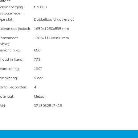
ontant:
aardeberging
€ 9.000
ostbaarheden:
ype slot:
Dubbelbaard klavierslot
uitenmaat (hxbxd):
1950x1250x585 mm
innenmaat
1785x1110x390 mm
hxbxd):
ewicht in kg.:
650
nhoud in liters:
773
europening:
180º
erankering:
Vloer
antal legborden:
4
ateriaal:
Metaal
AN:
8713032517485