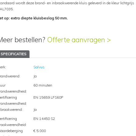
tandaard wordt deze brand- en inbraakwerende kluis geleverd in de kleur lichtgrijs
AL7035.
et op: extra diepte kluisbeslag 50 mm.
Meer bestellen?
Offerte aanvragen >
SPECIFICATIES
erk:
Salvus
randwerend:
Ja
uur
60 minuten
randwerendheid:
ertificering
EN 15659 LFS60P
randwerendheid:
nbraakwerend:
Ja
ertificering
EN 14450 S2
raakwerendheid:
aardeberging
€ 5.000