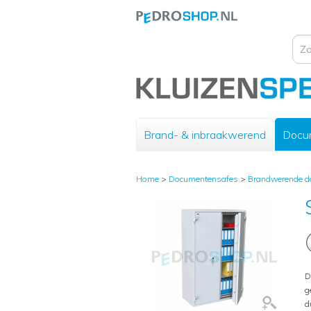
Brand- & inbraakwerend
Docu
Home
>
Documentensafes
>
Brandwerende d
D
g
d