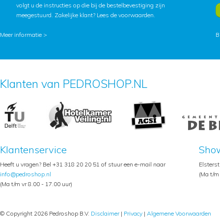
volgt u de instructies op die bij de bestelbevestiging zijn
meegestuurd. Zakelijke klant?
Lees de voorwaarden
.
Meer informatie >
B
Klanten van PEDROSHOP.NL
Klantenservice
Sho
Heeft u vragen? Bel +31 318 20 20 51 of stuur een e-mail naar
Elsters
info@pedroshop.nl
(Ma t/m 
(Ma t/m vr 8.00 - 17.00 uur)
© Copyright 2026 Pedroshop B.V.
Disclaimer
|
Privacy
|
Algemene Voorwaarden