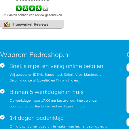
82 klanten hebben een review geschreven
Thuiswinkel Reviews
Waarom Pedroshop.nl
Snel, simpel en veilig online betalen
Wij accepteren iDEAL, Bancontact, Sofort, Visa, Mastercard,
Betaling achteraf (zakelijk) en Pin bij afhalen.
Binnen 5 werkdagen in huis
Op werkdagen voor 17.00 uur besteld, dan heeft u onze
voorraad producten binnen enkele dagen in huis.
14 dagen bedenktijd
Om als consument gebruik te maken van het herroepingsrecht