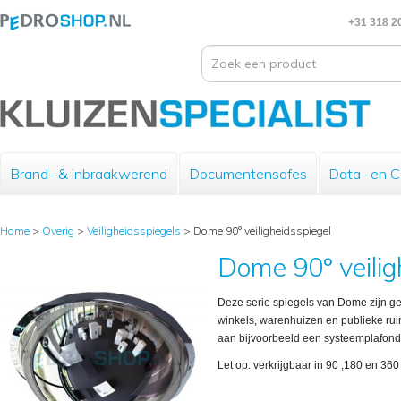
+31 318 2
Brand- & inbraakwerend
Documentensafes
Data- en 
Home
>
Overig
>
Veiligheidsspiegels
>
Dome 90° veiligheidsspiegel
Dome 90° veilig
Deze serie spiegels van Dome zijn gesc
winkels, warenhuizen en publieke ruim
aan bijvoorbeeld een systeemplafond 
Let op: verkrijgbaar in 90 ,180 en 360