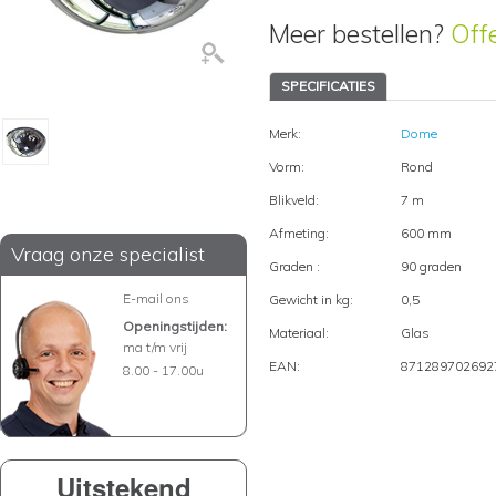
Meer bestellen?
Off
SPECIFICATIES
Merk:
Dome
Vorm:
Rond
Blikveld:
7 m
Afmeting:
600 mm
Vraag onze specialist
Graden :
90 graden
E-mail ons
Gewicht in kg:
0,5
Openingstijden:
Materiaal:
Glas
ma t/m vrij
EAN:
871289702692
8.00 - 17.00u
Uitstekend