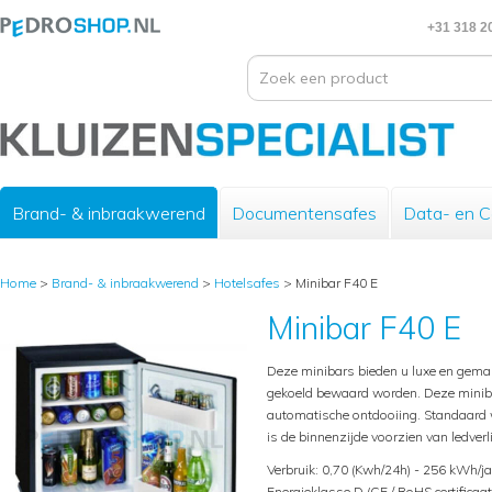
+31 318 2
Brand- & inbraakwerend
Documentensafes
Data- en 
Home
>
Brand- & inbraakwerend
>
Hotelsafes
>
Minibar F40 E
Minibar F40 E
Deze minibars bieden u luxe en gemak
gekoeld bewaard worden. Deze miniba
automatische ontdooiing. Standaard w
is de binnenzijde voorzien van ledverl
Verbruik: 0,70 (Kwh/24h) - 256 kWh/ja
Energieklasse D (CE / RoHS certificaat