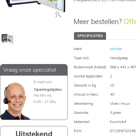
Meer bestellen?
Off
SPECIFICATIES
Merk:
Minibar
Type slot:
Handgreep
Buitenmaat (hxbxd):
566 x 441 x 4
Vraag onze specialist
Aantal legborden:
2
E-mail ons
Gewicht in kg:
15
Openingstijden:
Inhoud in liters:
40
ma t/m vrij
8.00 - 17.00u
Verankering:
Vloer / muur
Garantie:
3 jaren
Materiaal:
Kunststof
Uitstekend
EAN:
871289702345