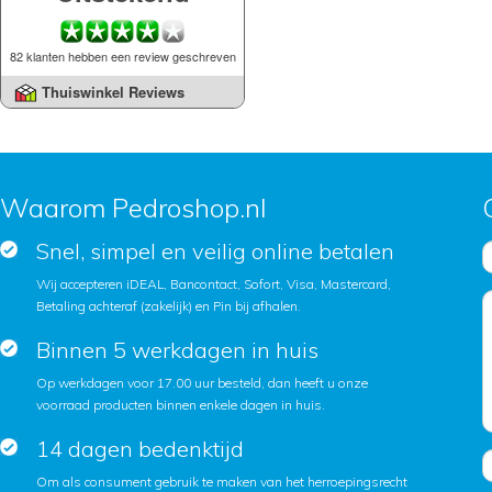
82 klanten hebben een review geschreven
Thuiswinkel Reviews
Waarom Pedroshop.nl
Snel, simpel en veilig online betalen
Wij accepteren iDEAL, Bancontact, Sofort, Visa, Mastercard,
Betaling achteraf (zakelijk) en Pin bij afhalen.
Binnen 5 werkdagen in huis
Op werkdagen voor 17.00 uur besteld, dan heeft u onze
voorraad producten binnen enkele dagen in huis.
14 dagen bedenktijd
Om als consument gebruik te maken van het herroepingsrecht