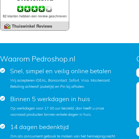
82 klanten hebben een review geschreven
Thuiswinkel Reviews
Waarom Pedroshop.nl
Snel, simpel en veilig online betalen
Wij accepteren iDEAL, Bancontact, Sofort, Visa, Mastercard,
Betaling achteraf (zakelijk) en Pin bij afhalen.
Binnen 5 werkdagen in huis
Op werkdagen voor 17.00 uur besteld, dan heeft u onze
voorraad producten binnen enkele dagen in huis.
14 dagen bedenktijd
Om als consument gebruik te maken van het herroepingsrecht