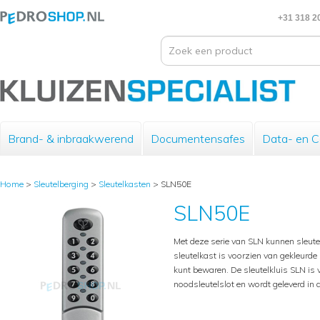
+31 318 2
Brand- & inbraakwerend
Documentensafes
Data- en 
Home
>
Sleutelberging
>
Sleutelkasten
>
SLN50E
SLN50E
Met deze serie van SLN kunnen sleut
sleutelkast is voorzien van gekleurde 
kunt bewaren. De sleutelkluis SLN is v
noodsleutelslot en wordt geleverd in 