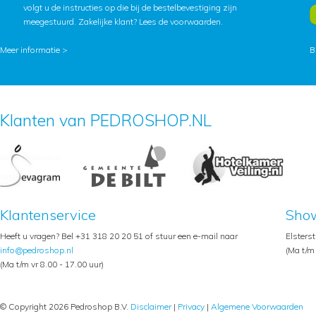
volgt u de instructies op die bij de bestelbevestiging zijn
meegestuurd. Zakelijke klant?
Lees de voorwaarden
.
Meer informatie >
B
Klanten van PEDROSHOP.NL
Klantenservice
Sho
Heeft u vragen? Bel +31 318 20 20 51 of stuur een e-mail naar
Elsters
info@pedroshop.nl
(Ma t/m 
(Ma t/m vr 8.00 - 17.00 uur)
© Copyright 2026 Pedroshop B.V.
Disclaimer
|
Privacy
|
Algemene Voorwaarden