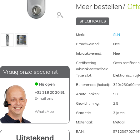
Meer bestellen?
Off
SPECIFICATIES
Merk:
SLN
Brandwerend:
Nee
Inbraakwerend:
Nee
Certificering
Geen certificeri
inbraakwerendheid:
Vraag onze specialist
Type slot:
Elektronisch cijf
Nu open
Buitenmaat (hxbxd):
320x230x90 m
+31 318 20 20 51
Aantal haken:
50
E-mail ons
Gewicht in kg:
2,8
WhatsApp
Garantie:
3 jaren
Materiaal:
Metaal
EAN:
871289702746
Uitstekend