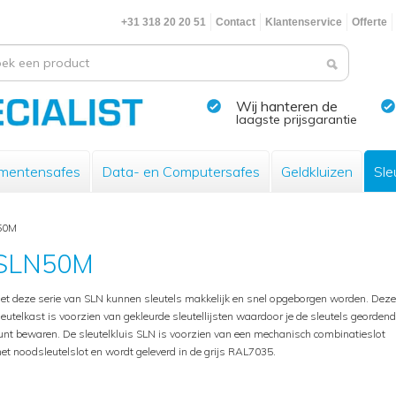
+31 318 20 20 51
Contact
Klantenservice
Offerte
Wij hanteren de
laagste prijsgarantie
mentensafes
Data- en Computersafes
Geldkluizen
Sle
50M
SLN50M
et deze serie van SLN kunnen sleutels makkelijk en snel opgeborgen worden. Deze
leutelkast is voorzien van gekleurde sleutellijsten waardoor je de sleutels geordend
unt bewaren. De sleutelkluis SLN is voorzien van een mechanisch combinatieslot
et noodsleutelslot en wordt geleverd in de grijs RAL7035.