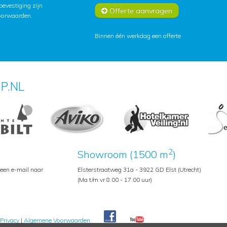
lbevestiging zijn
Offerte aanvragen
oorwaarden
.
Binnen één werkdag een offerte
P.NL
2
Showroom (1500 m
)
 een e-mail naar
Elsterstraatweg 31a - 3922 GD Elst (Utrecht)
(Ma t/m vr 8.00 - 17.00 uur)
Privacy
|
Algemene Voorwaarden
Pedroshop