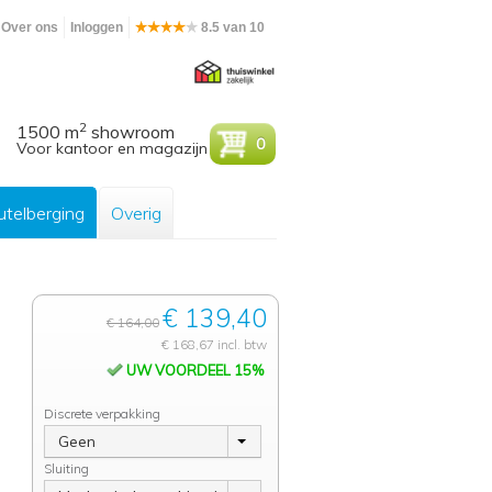
Over ons
Inloggen
8.5 van 10
2
1500 m
showroom
0
Voor kantoor en magazijn
utelberging
Overig
€ 139,40
€ 164,00
€ 168,67 incl. btw
UW VOORDEEL 15%
Discrete verpakking
Geen
Sluiting