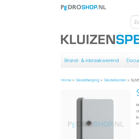
Brand- & inbraakwerend
Docu
Home
>
Sleutelberging
>
Sleutelkasten
>
SLN
M
s
k
m