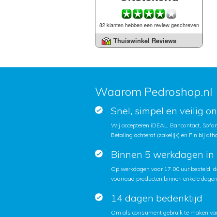
82 klanten hebben een review geschreven
Thuiswinkel Reviews
Waarom Pedroshop.nl
Snel, simpel en veilig o
Wij accepteren iDEAL, Bancontact, Sofort
Betaling achteraf (zakelijk) en Pin bij afh
Binnen 5 werkdagen in 
Op werkdagen voor 17.00 uur besteld, d
voorraad producten binnen enkele dagen 
14 dagen bedenktijd
Om als consument gebruik te maken van