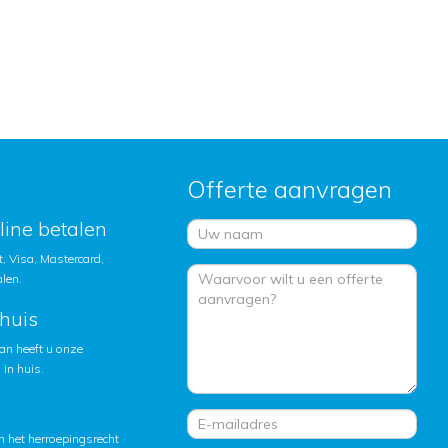
Offerte aanvragen
nline betalen
, Visa, Mastercard,
alen.
huis
an heeft u onze
in huis.
 het herroepingsrecht