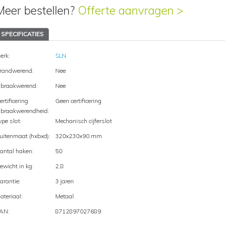
Meer bestellen?
Offerte aanvragen >
SPECIFICATIES
erk:
SLN
randwerend:
Nee
nbraakwerend:
Nee
ertificering
Geen certificering
nbraakwerendheid:
ype slot:
Mechanisch cijferslot
uitenmaat (hxbxd):
320x230x90 mm
antal haken:
50
ewicht in kg:
2,8
arantie:
3 jaren
ateriaal:
Metaal
AN:
8712897027689