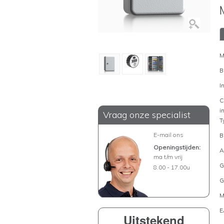
M
B
I
C
i
Vraag onze specialist
T
E-mail ons
B
Openingstijden:
A
ma t/m vrij
G
8.00 - 17.00u
G
M
E
Uitstekend