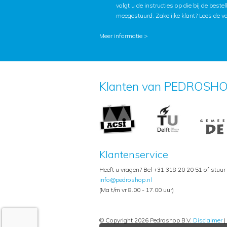
volgt u de instructies op die bij de beste
meegestuurd. Zakelijke klant?
Lees de v
Meer informatie >
Klanten van PEDROSHO
Klantenservice
Heeft u vragen? Bel +31 318 20 20 51 of stuur
info@pedroshop.nl
(Ma t/m vr 8.00 - 17.00 uur)
© Copyright 2026 Pedroshop B.V.
Disclaimer
|