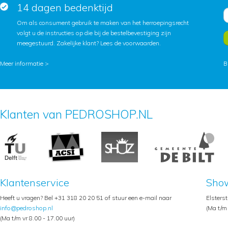
14 dagen bedenktijd
Om als consument gebruik te maken van het herroepingsrecht
volgt u de instructies op die bij de bestelbevestiging zijn
meegestuurd. Zakelijke klant?
Lees de voorwaarden
.
Meer informatie >
B
Klanten van PEDROSHOP.NL
Klantenservice
Sho
Heeft u vragen? Bel +31 318 20 20 51 of stuur een e-mail naar
Elsters
info@pedroshop.nl
(Ma t/m 
(Ma t/m vr 8.00 - 17.00 uur)