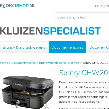
+31 318 2
Brand- & inbraakwerend
Documentensafes
Data- en 
Home
>
Documentensafes
>
Brandwerende safes & koffers
>
Sentry CHW20101
Sentry CHW20
Deze brandwerende documentenkoffer
brand, maar is
niet
inbraakwerend gece
UL72 class 125 - 30 minutes. Dit hou
getest is voor papier en datadragers.
geleverd in de kleur donkergrijs.
Let op: Dit model is geschikt voor
A4 