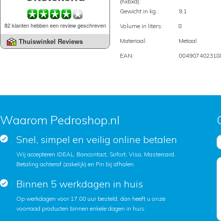
(hxbxd):
Gewicht in kg.:
9,1
82 klanten hebben een review geschreven
Volume in liters:
8
Thuiswinkel Reviews
Materiaal:
Metaal
EAN:
004907402318
Waarom Pedroshop.nl
Snel, simpel en veilig online betalen
Wij accepteren iDEAL, Bancontact, Sofort, Visa, Mastercard,
Betaling achteraf (zakelijk) en Pin bij afhalen.
Binnen 5 werkdagen in huis
Op werkdagen voor 17.00 uur besteld, dan heeft u onze
voorraad producten binnen enkele dagen in huis.