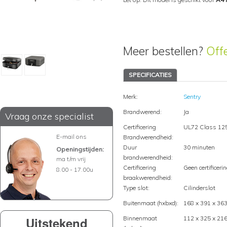
Meer bestellen?
Off
SPECIFICATIES
Merk:
Sentry
Brandwerend:
Ja
Vraag onze specialist
Certificering
UL72 Class 125
E-mail ons
Brandwerendheid:
Duur
30 minuten
Openingstijden:
brandwerendheid:
ma t/m vrij
Certificering
Geen certificeri
8.00 - 17.00u
braakwerendheid:
Type slot:
Cilinderslot
Buitenmaat (hxbxd):
168 x 391 x 3
Uitstekend
Binnenmaat
112 x 325 x 2