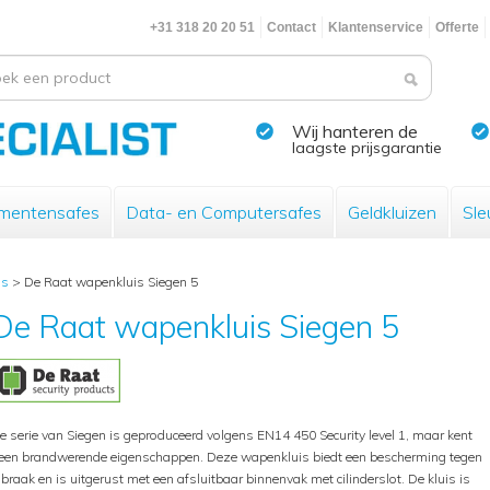
+31 318 20 20 51
Contact
Klantenservice
Offerte
Wij hanteren de
laagste prijsgarantie
mentensafes
Data- en Computersafes
Geldkluizen
Sle
is
>
De Raat wapenkluis Siegen 5
De Raat wapenkluis Siegen 5
e serie van Siegen is geproduceerd volgens EN14 450 Security level 1, maar kent
een brandwerende eigenschappen. Deze wapenkluis biedt een bescherming tegen
nbraak en is uitgerust met een afsluitbaar binnenvak met cilinderslot. De kluis is