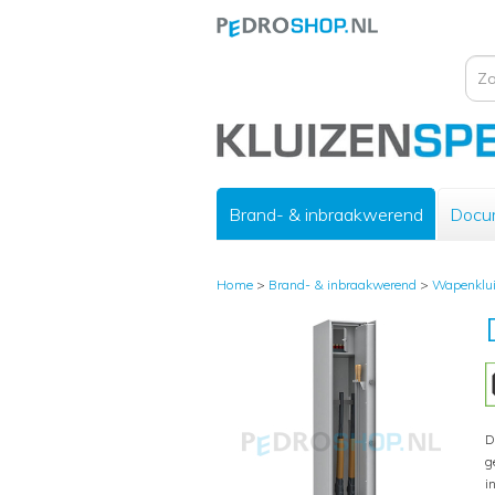
Brand- & inbraakwerend
Docu
Home
>
Brand- & inbraakwerend
>
Wapenklu
D
g
i