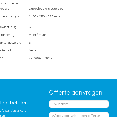
ostbaarheden:
ype slot:
Dubbelbaard sleutelslot
uitenmaat (hxbxd)
1450 x 250 x 320 mm
m:
ewicht in kg.:
59
erankering:
Vloer / muur
antal geweren:
5
ateriaal:
Metaal
AN:
8712897003027
Offerte aanvragen
nline betalen
, Visa, Mastercard,
alen.