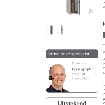
v
v
M
B
Vraag onze specialist
D
E-mail ons
b
C
Openingstijden:
b
ma t/m vrij
I
8.00 - 17.00u
C
b
W
c
Uitstekend
W