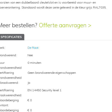
oorzien van een dubbelbaard sleutelslot en is voorbereid voor muur- en
loerverankering. Standaard wordt deze serie geleverd in de kleur grijs RAL7035.
Meer bestellen?
Offerte aanvragen >
SPECIFICATIES
erk:
De Raat
randwerend:
Nee
uur
0 minuten
randwerendheid:
ertificering
Geen brandwerende eigenschappen
randwerendheid:
nbraakwerend:
Ja
ertificering
EN 14450 Security level 1
raakwerendheid:
aardeberging
€ 0
ontant:
aardeberging
€ 0