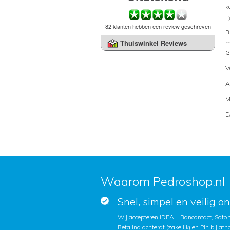
k
T
82 klanten hebben een review geschreven
B
Thuiswinkel Reviews
m
G
V
A
M
E
Waarom Pedroshop.nl
Snel, simpel en veilig o
Wij accepteren iDEAL, Bancontact, Sofort
Betaling achteraf (zakelijk) en Pin bij afh