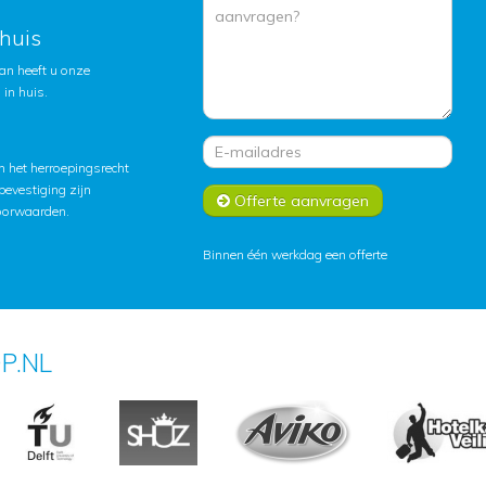
huis
an heeft u onze
in huis.
 het herroepingsrecht
lbevestiging zijn
Offerte aanvragen
oorwaarden
.
Binnen één werkdag een offerte
P.NL