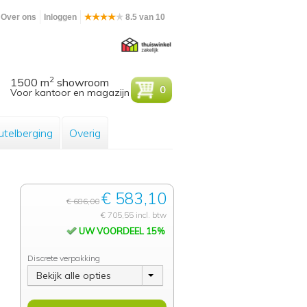
Over ons
Inloggen
8.5 van 10
2
1500 m
showroom
0
Voor kantoor en magazijn
utelberging
Overig
€ 583,10
€ 686,00
€ 705,55 incl. btw
UW VOORDEEL 15%
Discrete verpakking
Bekijk alle opties