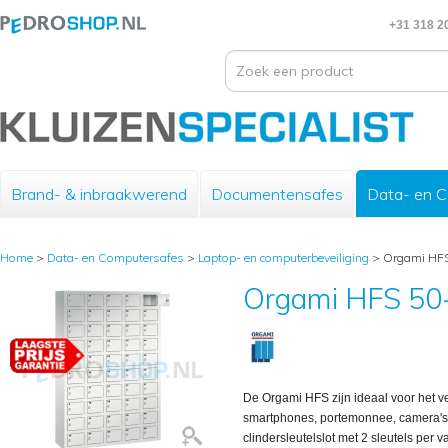
+31 318 2
Brand- & inbraakwerend
Documentensafes
Data- en 
Home
>
Data- en Computersafes
>
Laptop- en computerbeveiliging
>
Orgami HFS 
Orgami HFS 50-
De Orgami HFS zijn ideaal voor het v
smartphones, portemonnee, camera's 
clindersleutelslot met 2 sleutels per 