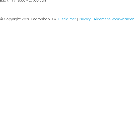
(Ma t/m vr 8.00 - 17.00 uur)
© Copyright 2026 Pedroshop B.V.
Disclaimer
|
Privacy
|
Algemene Voorwaarden