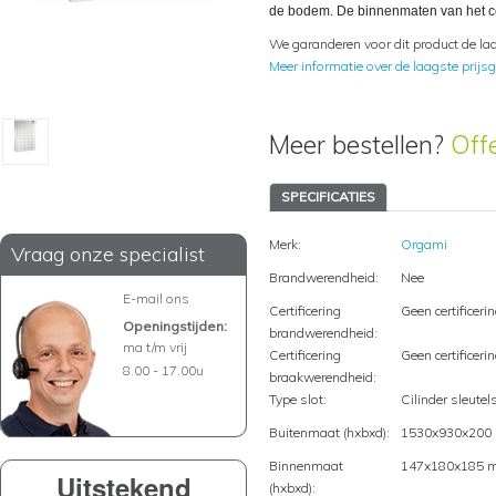
de bodem. De binnenmaten van het c
We garanderen voor dit product de laa
Meer informatie over de laagste prijsg
Meer bestellen?
Off
SPECIFICATIES
Merk:
Orgami
Vraag onze specialist
Brandwerendheid:
Nee
E-mail ons
Certificering
Geen certificeri
Openingstijden:
brandwerendheid:
ma t/m vrij
Certificering
Geen certificeri
8.00 - 17.00u
braakwerendheid:
Type slot:
Cilinder sleutel
Buitenmaat (hxbxd):
1530x930x200
Binnenmaat
147x180x185 
Uitstekend
(hxbxd):