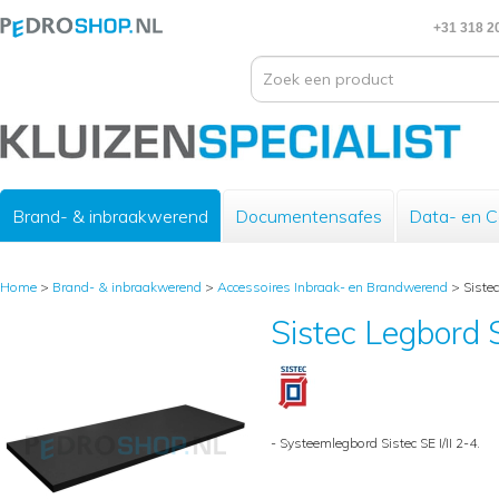
+31 318 2
Brand- & inbraakwerend
Documentensafes
Data- en 
Home
>
Brand- & inbraakwerend
>
Accessoires Inbraak- en Brandwerend
>
Sistec
Sistec Legbord S
- Systeemlegbord Sistec SE I/II 2-4.