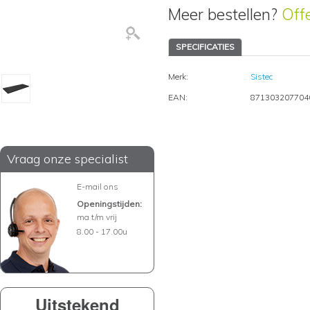
Meer bestellen?
Off
SPECIFICATIES
Merk:
Sistec
EAN:
871303207704
Vraag onze specialist
E-mail ons
Openingstijden:
ma t/m vrij
8.00 - 17.00u
Uitstekend