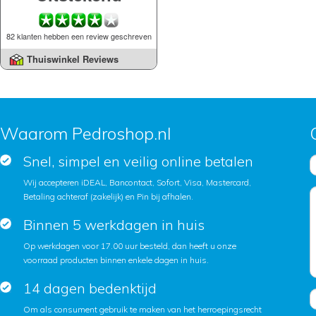
82 klanten hebben een review geschreven
Thuiswinkel Reviews
Waarom Pedroshop.nl
Snel, simpel en veilig online betalen
Wij accepteren iDEAL, Bancontact, Sofort, Visa, Mastercard,
Betaling achteraf (zakelijk) en Pin bij afhalen.
Binnen 5 werkdagen in huis
Op werkdagen voor 17.00 uur besteld, dan heeft u onze
voorraad producten binnen enkele dagen in huis.
14 dagen bedenktijd
Om als consument gebruik te maken van het herroepingsrecht