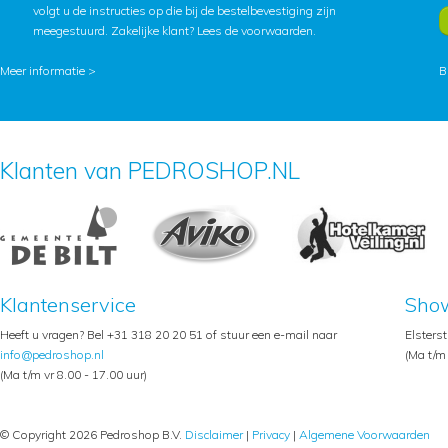
volgt u de instructies op die bij de bestelbevestiging zijn
meegestuurd. Zakelijke klant?
Lees de voorwaarden
.
Meer informatie >
B
Klanten van PEDROSHOP.NL
Klantenservice
Sho
Heeft u vragen? Bel +31 318 20 20 51 of stuur een e-mail naar
Elsters
info@pedroshop.nl
(Ma t/m 
(Ma t/m vr 8.00 - 17.00 uur)
© Copyright 2026 Pedroshop B.V.
Disclaimer
|
Privacy
|
Algemene Voorwaarden