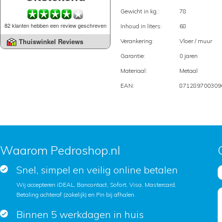
Gewicht in kg.:
78
82 klanten hebben een review geschreven
Inhoud in liters:
68
Thuiswinkel Reviews
Verankering:
Vloer / muur
Garantie:
0 jaren
Materiaal:
Metaal
EAN:
871289700309
Waarom Pedroshop.nl
Snel, simpel en veilig online betalen
Wij accepteren iDEAL, Bancontact, Sofort, Visa, Mastercard,
Betaling achteraf (zakelijk) en Pin bij afhalen.
Binnen 5 werkdagen in huis