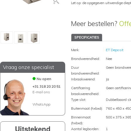
Let op: de opgegeven uitwendige diep
Meer bestellen?
Off
SPECIFICATIES
Merk:
ET Deposit
Brandwerendheid:
Nee
Vraag onze specialist
Duur
Geen brandwer
brandwerendheid:
Nu open
Inbraakwerend:
Ja
+31 318 20 20 51
Certificering
Geen certificeri
E-mail ons
braakwerendheid:
Type slot:
Dubbelbaard sle
WhatsApp
Buitenmaat (hxbxd):
760 x 450 x 4
Binnenmaat
500 x 375 x 3
(hxbxd):
Uitstekend
Aantal legborden:
1