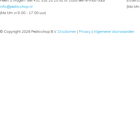
Heeft u vragen? Bel +31 318 20 20 51 of stuur een e-mail naar
Elsters
info@pedroshop.nl
(Ma t/m 
(Ma t/m vr 8.00 - 17.00 uur)
© Copyright 2026 Pedroshop B.V.
Disclaimer
|
Privacy
|
Algemene Voorwaarden