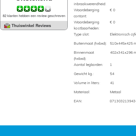
inbraakwerendheid:
Waardeberging
€ 0
82 klanten hebben een review geschreven
contant:
Waardeberging
€ 0
Thuiswinkel Reviews
kostbaarheden:
Type slot:
Elektronisch cijf
Buitenmaat (hxbxd):
510x445x425 
Binnenmaat
402x341x296 
(hxbxd):
Aantal legborden:
1
Gewicht kg.:
54
Volume in liters:
41
Materiaal:
Metaal
EAN:
871303213943