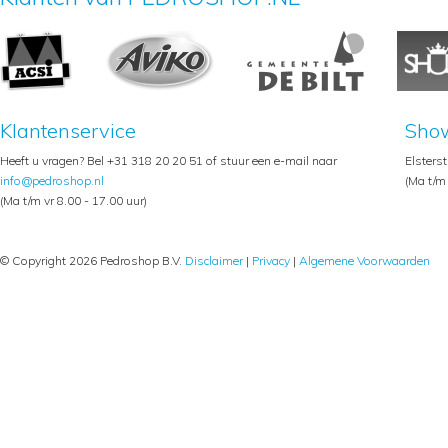
Klantenservice
Sho
Heeft u vragen? Bel +31 318 20 20 51 of stuur een e-mail naar
Elsters
info@pedroshop.nl
(Ma t/m 
(Ma t/m vr 8.00 - 17.00 uur)
© Copyright 2026 Pedroshop B.V.
Disclaimer
|
Privacy
|
Algemene Voorwaarden