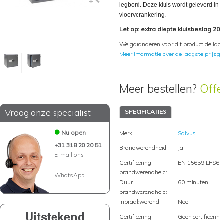
legbord. Deze kluis wordt geleverd in 
vloerverankering.
Let op: extra diepte kluisbeslag 2
We garanderen voor dit product de laa
Meer informatie over de laagste prijsg
Meer bestellen?
Off
Vraag onze specialist
SPECIFICATIES
Nu open
Merk:
Salvus
+31 318 20 20 51
Brandwerendheid:
Ja
E-mail ons
Certificering
EN 15659 LFS6
brandwerendheid:
WhatsApp
Duur
60 minuten
brandwerendheid:
Inbraakwerend:
Nee
Uitstekend
Certificering
Geen certificeri