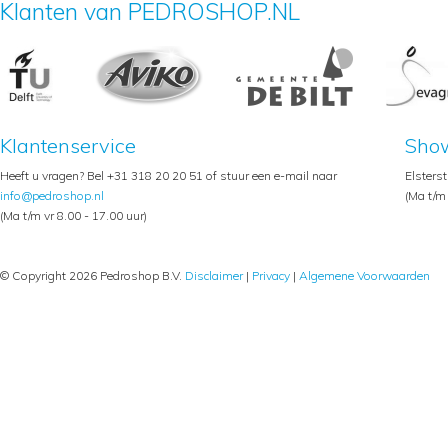
Klanten van PEDROSHOP.NL
Klantenservice
Sho
Heeft u vragen? Bel +31 318 20 20 51 of stuur een e-mail naar
Elsters
info@pedroshop.nl
(Ma t/m 
(Ma t/m vr 8.00 - 17.00 uur)
© Copyright 2026 Pedroshop B.V.
Disclaimer
|
Privacy
|
Algemene Voorwaarden