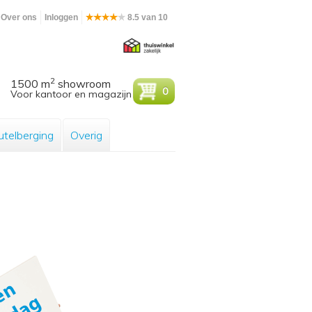
Over ons
Inloggen
8.5 van 10
2
1500 m
showroom
0
Voor kantoor en magazijn
utelberging
Overig