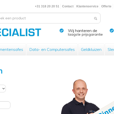
+31 318 20 20 51
Contact
Klantenservice
Offerte
Wij hanteren de
laagste prijsgarantie
mentensafes
Data- en Computersafes
Geldkluizen
Sle
n