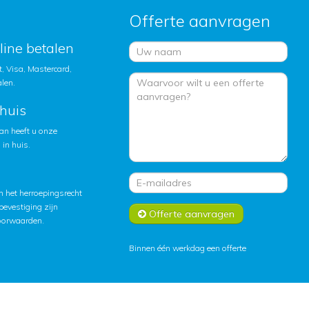
Offerte aanvragen
nline betalen
, Visa, Mastercard,
alen.
huis
an heeft u onze
in huis.
 het herroepingsrecht
lbevestiging zijn
Offerte aanvragen
oorwaarden
.
Binnen één werkdag een offerte