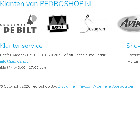
Klanten van PEDROSHOP.NL
Klantenservice
Sho
Heeft u vragen? Bel +31 318 20 20 51 of stuur een e-mail naar
Elsters
info@pedroshop.nl
(Ma t/m 
(Ma t/m vr 8.00 - 17.00 uur)
© Copyright 2026 Pedroshop B.V.
Disclaimer
|
Privacy
|
Algemene Voorwaarden