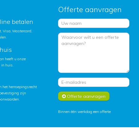
Offerte aanvragen
nline betalen
, Visa, Mastercard,
alen.
huis
an heeft u onze
in huis.
 het herroepingsrecht
lbevestiging zijn
Offerte aanvragen
oorwaarden
.
Binnen één werkdag een offerte