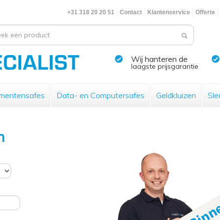
+31 318 20 20 51
Contact
Klantenservice
Offerte
Wij hanteren de
laagste prijsgarantie
mentensafes
Data- en Computersafes
Geldkluizen
Sle
n