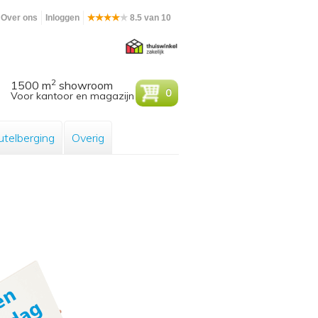
Over ons
Inloggen
8.5 van 10
2
1500 m
showroom
0
Voor kantoor en magazijn
utelberging
Overig